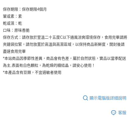
保存期限：保存期限4個月
葷或素：素
乾或濕：乾
口味：原味香脆
保存方式：請存放於室溫二十五度C以下通風涼爽環境保存，食用完畢請將
夾鏈袋拉緊，請勿放置於高溫與高濕區域，以保持商品新鮮度，開封後請
盡速食用完畢
*本站商品因季節性差異，商品會有色差，屬於自然狀態，實品以當季配送
為主,表面有白色顆粒，為乾燥的糖結晶，請安心使用！
*本產品含有豆類，不宜過敏者使用
顯示電腦版詳細說明
客服