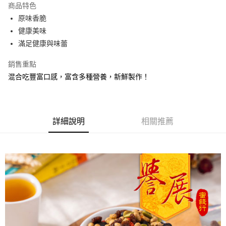
商品特色
Apple Pay
原味香脆
健康美味
街口支付
滿足健康與味蕾
悠遊付
銷售重點
Google Pay
混合吃豐富口感，富含多種營養，新鮮製作！
全盈+PAY
ATM付款
詳細說明
相關推薦
運送方式
全家取貨付款
每筆NT$60，滿NT$799(含以上)免運費
付款後全家取貨
每筆NT$60，滿NT$799(含以上)免運費
7-11取貨付款