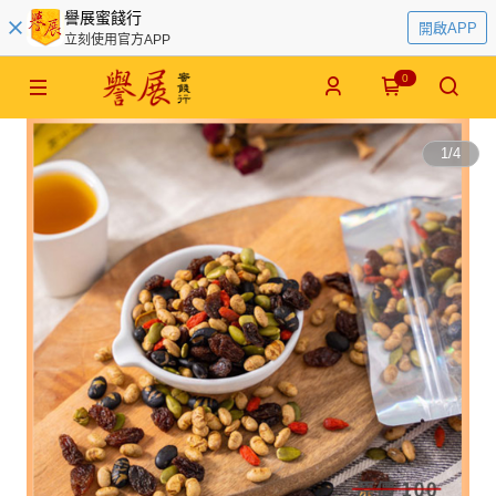
譽展蜜餞行
開啟APP
立刻使用官方APP
0
1
/
4