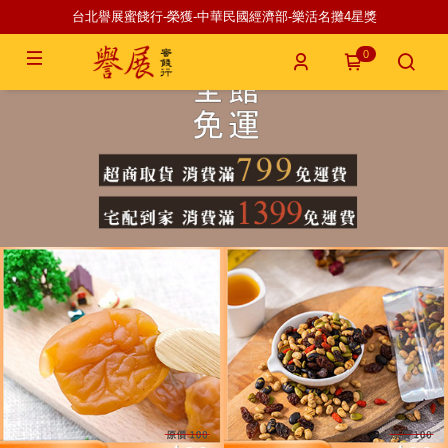
台北譽展蜜餞行-榮獲-中華民國經濟部-樂活名攤4星獎
0