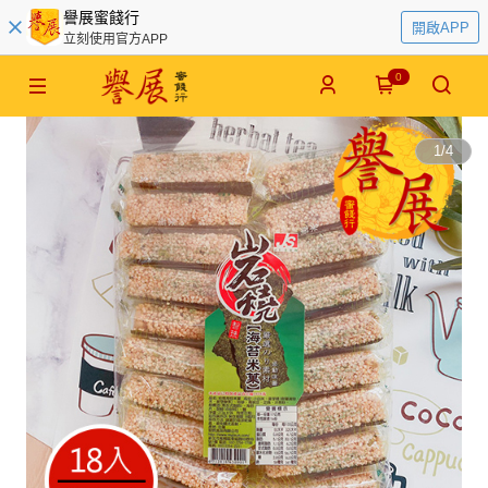
譽展蜜餞行
開啟APP
立刻使用官方APP
0
1
/
4