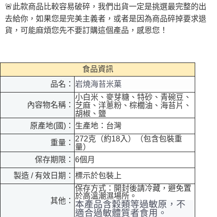
🚨
此款商品比較容易破碎，我們出貨一定是挑選最完整的出
去給你，如果您是完美主義者，或者是因為商品碎掉要求退
貨，可能麻煩您先不要訂購這個產品，感恩您！
食品資訊
品名：
岩燒海苔米菓
小白米、麥芽糖、特砂、青碗豆、
內容物名稱：
芝麻、洋蔥粉、棕櫚油、海苔片、
胡椒、鹽
原產地(國)：
生產地：台灣
272
克（約
18
入）（包含包裝重
重量：
量）
6
個月
保存期限：
製造 / 有效日期：
標示於包裝上
保存方式：開封後請冷藏，避免置
於高溫潮濕場所。
其他：
本產品含穀類等過敏原，不
適合過敏體質者食用。