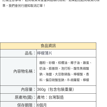
準，我們會另行通知取消訂單！
食品資訊
品名：
檸檬薄片
麵粉、砂糖、棕櫚油、椰子油、雞蛋、
奶油、膨脹劑、泡打粉、酸性焦磷酸
內容物名稱：
鈉、海鹽、大豆軟磷脂、檸檬酸、香
料、偏亞硫酸氫鈉、B-胡蘿蔔、檸檬
內容量：
360g（包含包裝重量）
原產地(國)：
產地：台灣製造
保存期限：
6個月