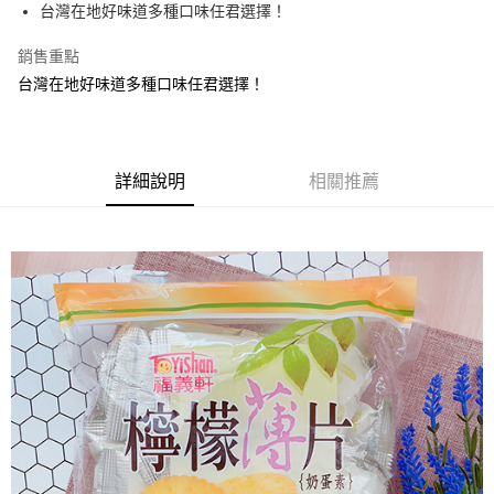
Apple Pay
台灣在地好味道多種口味任君選擇！
街口支付
銷售重點
台灣在地好味道多種口味任君選擇！
悠遊付
Google Pay
全盈+PAY
詳細說明
相關推薦
ATM付款
運送方式
全家取貨付款
每筆NT$60，滿NT$799(含以上)免運費
付款後全家取貨
每筆NT$60，滿NT$799(含以上)免運費
7-11取貨付款
每筆NT$60，滿NT$799(含以上)免運費