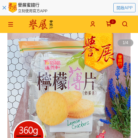
譽展蜜餞行
開啟APP
立刻使用官方APP
0
1
/
4