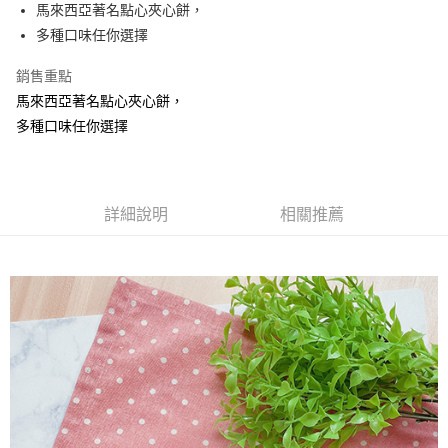
Apple Pay
馬來西亞著名點心夾心餅，
多種口味任你選擇
街口支付
銷售重點
悠遊付
馬來西亞著名點心夾心餅，
Google Pay
多種口味任你選擇
全盈+PAY
ATM付款
詳細說明
相關推薦
運送方式
全家取貨付款
每筆NT$60，滿NT$799(含以上)免運費
付款後全家取貨
每筆NT$60，滿NT$799(含以上)免運費
7-11取貨付款
每筆NT$60，滿NT$799(含以上)免運費