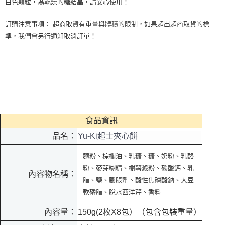
白色顆粒，為乾燥的糖結晶，請安心使用！
訂購注意事項： 超商取貨有重量與體積的限制，如果超出超商取貨的標
準，我們會另行通知取消訂單！
食品資訊
品名：
Yu-Ki起士夾心餅
麵粉、棕櫚油、乳糖、糖、奶粉、乳酪
粉、麥芽糊精、樹薯澱粉、碳酸鈣、乳
內容物名稱：
脂、鹽、膨脹劑、酸性焦磷酸鈉、大豆
軟磷脂、脫水西洋芹、香料
內容量：
150g(2枚X8包）（包含包裝重量）