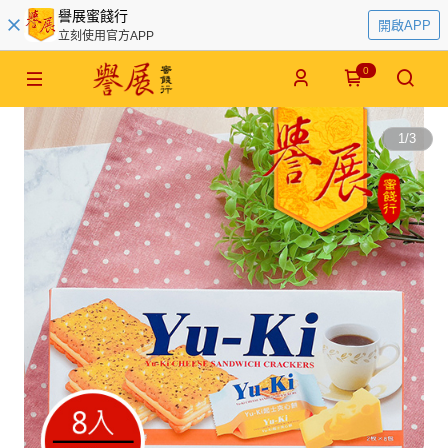
譽展蜜餞行
開啟APP
立刻使用官方APP
0
1
/
3