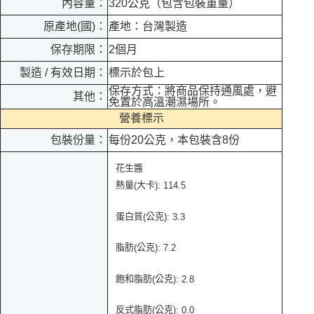
內容量：
320公克（包含包裝重量）
原產地(國)：
產地：台灣製造
保存期限：
2個月
製造 / 有效日期：
標示於包上
保存方式：將商品保持通風處，避
其他：
免置於高溫潮濕場所。
營養標示
包裝份量：
每份20公克，本包裝含8份
花生醬
熱量
大卡
(
): 114.5
蛋白質
公克
(
): 3.3
脂肪
公克
(
): 7.2
飽和脂肪
公克
(
): 2.8
反式脂肪
公克
(
): 0.0