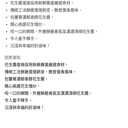
Apple Pay
花生醬蛋捲採用新鮮雞蛋嚴選食材，
傳統工法酥脆蛋捲餅皮，散發蛋香風味，
街口支付
包覆著濃郁香醇花生醬，
悠遊付
精心挑選花生慢炒，
咬一口的瞬間，外層酥脆香氣及濃濃滑順花生醬，
Google Pay
令人愛不釋手，
全盈+PAY
沉浸與幸福的好滋味！
ATM付款
銷售重點
花生醬蛋捲採用新鮮雞蛋嚴選食材，
運送方式
傳統工法酥脆蛋捲餅皮，散發蛋香風味，
全家取貨付款
包覆著濃郁香醇花生醬，
每筆NT$60，滿NT$799(含以上)免運費
精心挑選花生慢炒，
咬一口的瞬間，外層酥脆香氣及濃濃滑順花生醬，
付款後全家取貨
令人愛不釋手，
每筆NT$60，滿NT$799(含以上)免運費
沉浸與幸福的好滋味！
7-11取貨付款
每筆NT$60，滿NT$799(含以上)免運費