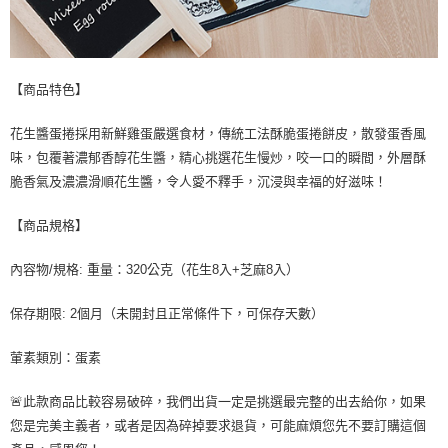
【商品特色】
花生醬蛋捲採用新鮮雞蛋嚴選食材，傳統工法酥脆蛋捲餅皮，散發蛋香風
味，包覆著濃郁香醇花生醬，精心挑選花生慢炒，咬一口的瞬間，外層酥
脆香氣及濃濃滑順花生醬，令人愛不釋手，沉浸與幸福的好滋味！
【商品規格】
內容物/規格: 重量：320公克（花生8入+芝麻8入）
保存期限: 2個月（未開封且正常條件下，可保存天數）
葷素類別：蛋素
🚨此款商品比較容易破碎，我們出貨一定是挑選最完整的出去給你，如果
您是完美主義者，或者是因為碎掉要求退貨，可能麻煩您先不要訂購這個