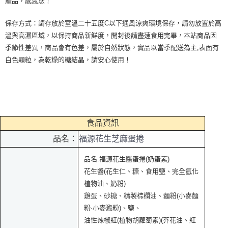
產品，感恩您！
保存方式：請存放於室溫二十五度C以下通風涼爽環境保存，請勿放置於高
溫與高濕區域，以保持商品新鮮度，開封後請盡速食用完畢，本站商品因
季節性差異，商品會有色差，屬於自然狀態，實品以當季配送為主,表面有
白色顆粒，為乾燥的糖結晶，請安心使用！
食品資訊
品名：
福源花生芝麻蛋捲
品名:福源花生醬蛋捲(奶蛋素)
花生醬(花生仁、糖、食用鹽、完全氫化
植物油、奶粉)
雞蛋、砂糖、精製棕欄油、麵粉(小麥麵
粉·小麥澱粉)、鹽、
油性辣椒紅(植物胡蘿蔔素)(芥花油、紅