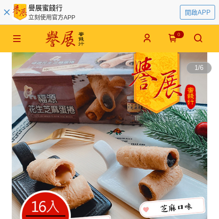
譽展蜜餞行
開啟APP
立刻使用官方APP
0
1
/
6