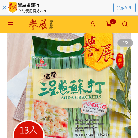
譽展蜜餞行
開啟APP
立刻使用官方APP
0
1
/
3