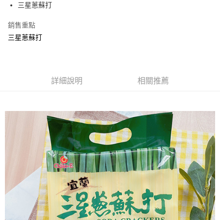
Apple Pay
三星蔥蘇打
街口支付
銷售重點
三星蔥蘇打
悠遊付
Google Pay
全盈+PAY
詳細說明
相關推薦
ATM付款
運送方式
全家取貨付款
每筆NT$60，滿NT$799(含以上)免運費
付款後全家取貨
每筆NT$60，滿NT$799(含以上)免運費
7-11取貨付款
每筆NT$60，滿NT$799(含以上)免運費