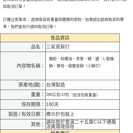
知取消訂單！
訂購注意事項： 超商取貨有重量與體積的限制，如果超出超商取貨的標
準，我們會另行通知取消訂單！
食品資訊
品名：
三星蔥蘇打
麵粉、棕櫚油、青蔥、糖、鹽、L-麩酸
內容物名稱：
鈉、酵母、碳酸氫鈉（小蘇打）
原產地(國)：
台灣製造
重量：
280公克/13包
（包含包裝重量）
保存期限：
180天
製造 / 有效日期：
標示於包裝上
請存放於室溫二十五度C以下通風
其他：
涼爽環境保存