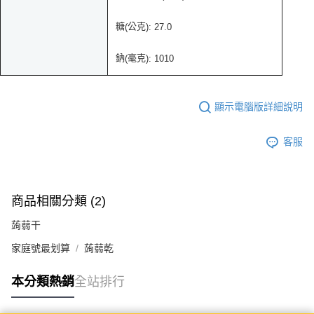
糖
公克
(
): 27.0
鈉
毫克
(
): 1010
顯示電腦版詳細說明
客服
商品相關分類 (2)
蒟蒻干
家庭號最划算
蒟蒻乾
本分類熱銷
全站排行