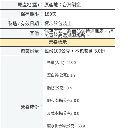
原產地(國)：
原產地：台灣製造
保存期限：
180天
製造 / 有效日期：
標示於包裝上
保存方式：將商品保持通風處，避
其他：
免置於高溫潮濕場所。
營養標示
包裝份量：
每份100公克，本包裝含 3.0份
熱量
大卡
(
): 243.0
蛋白質
公克
(
):
1.9
脂肪
公克
(
): 0.4
飽和脂肪
公克
(
): 0.0
營養成份：
反式脂肪
公克
(
): 0.0
碳水化合物
公克
(
):
63.9