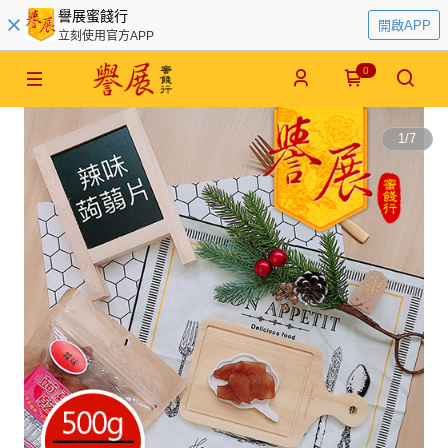
譽展蜜餞行
開啟APP
立刻使用官方APP
0
1
/
7