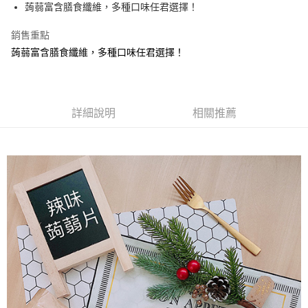
Apple Pay
蒟蒻富含膳食纖維，多種口味任君選擇！
街口支付
銷售重點
蒟蒻富含膳食纖維，多種口味任君選擇！
悠遊付
Google Pay
全盈+PAY
詳細說明
相關推薦
ATM付款
運送方式
全家取貨付款
每筆NT$60，滿NT$799(含以上)免運費
付款後全家取貨
每筆NT$60，滿NT$799(含以上)免運費
7-11取貨付款
每筆NT$60，滿NT$799(含以上)免運費