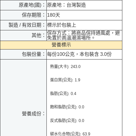
原產地(國)：
原產地：台灣製造
保存期限：
180天
製造 / 有效日期：
標示於包裝上
保存方式：將商品保持通風處，避
其他：
免置於高溫潮濕場所。
營養標示
包裝份量：
每份100公克，本包裝含 3.0份
熱量
大卡
(
): 243.0
蛋白質
公克
(
):
1.9
脂肪
公克
(
): 0.4
飽和脂肪
公克
(
): 0.0
營養成份：
反式脂肪
公克
(
): 0.0
碳水化合物
公克
(
):
63.9