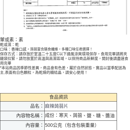
葷或素：素
乾或濕：乾
口味：香辣口感，
蒟蒻富含膳食纖維，多種口味任君選擇！
保存方式：請存放於室溫二十五度C以下通風涼爽環境保存，食用完畢請將夾
鏈袋拉緊，請勿放置於高溫與高濕區域，以保持商品新鮮度，開封後請盡速食
用完畢
*本站商品因季節性差異，商品會有色差，屬於自然狀態，實品以當季配送為
主,表面有白色顆粒，為乾燥的糖結晶，請安心使用！
食品資訊
品名：
麻辣蒟蒻片
成份：寒天
蒟蒻
、
、鹽、糖、醬油
內容物名稱：
內容量：
500公克（包含包裝重量）