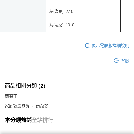
糖
公克
(
): 27.0
鈉
毫克
(
): 1010
顯示電腦版詳細說明
客服
商品相關分類 (2)
蒟蒻干
家庭號最划算
蒟蒻乾
本分類熱銷
全站排行