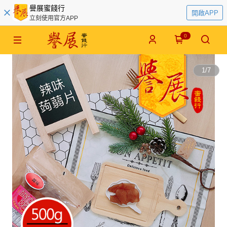
譽展蜜餞行
開啟APP
立刻使用官方APP
0
1
/
7