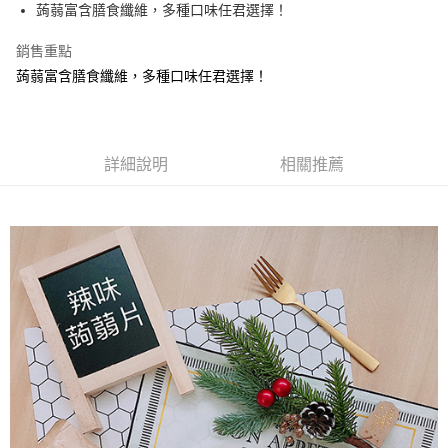
Apple Pay
蒟蒻富含膳食纖維，多種口味任君選擇！
街口支付
銷售重點
蒟蒻富含膳食纖維，多種口味任君選擇！
悠遊付
Google Pay
全盈+PAY
詳細說明
相關推薦
ATM付款
運送方式
全家取貨付款
每筆NT$60，滿NT$799(含以上)免運費
付款後全家取貨
每筆NT$60，滿NT$799(含以上)免運費
7-11取貨付款
每筆NT$60，滿NT$799(含以上)免運費