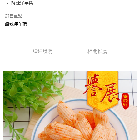
Apple Pay
酸辣洋芋捲
街口支付
銷售重點
酸辣洋芋捲
悠遊付
Google Pay
全盈+PAY
詳細說明
相關推薦
ATM付款
運送方式
全家取貨付款
每筆NT$60，滿NT$799(含以上)免運費
付款後全家取貨
每筆NT$60，滿NT$799(含以上)免運費
7-11取貨付款
每筆NT$60，滿NT$799(含以上)免運費