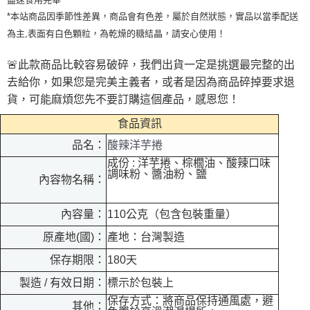
*本站商品因季節性差異，商品會有色差，屬於自然狀態，實品以當季配送
為主,表面有白色顆粒，為乾燥的糖結晶，請安心使用！
🚨
此款商品比較容易破碎，我們出貨一定是挑選最完整的出
去給你，如果您是完美主義者，或者是因為商品碎掉要求退
貨，可能麻煩您先不要訂購這個產品，感恩您！
食品資訊
酸辣洋芋捲
品名：
成份 : 洋芋捲、棕櫚油、酸辣口味
調味粉、醬油粉、鹽
內容物名稱：
內容量：
110公克（包含包裝重量）
原產地(國)：
產地：台灣製造
保存期限：
180天
製造 / 有效日期：
標示於包裝上
保存方式：將商品保持通風處，避
其他：