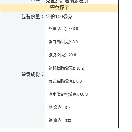
免置於高溫潮濕場所。
營養標示
包裝份量：
每份100公克
熱量
大卡
(
): 443.0
蛋白質
公克
(
):
3.0
脂肪
公克
(
): 20.8
飽和脂肪
公克
(
): 10.2
營養成份：
反式脂肪
公克
(
): 0.0
碳水化合物
公克
(
):
60.9
糖
公克
(
): 3.7
鈉
毫克
(
): 903