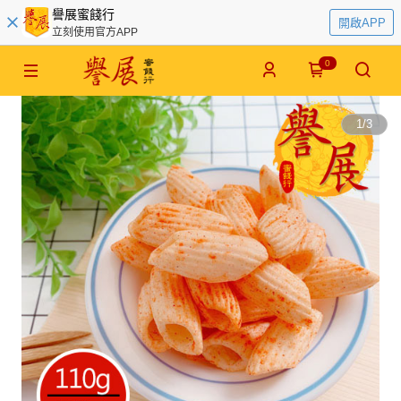
譽展蜜餞行
開啟APP
立刻使用官方APP
0
1
/
3