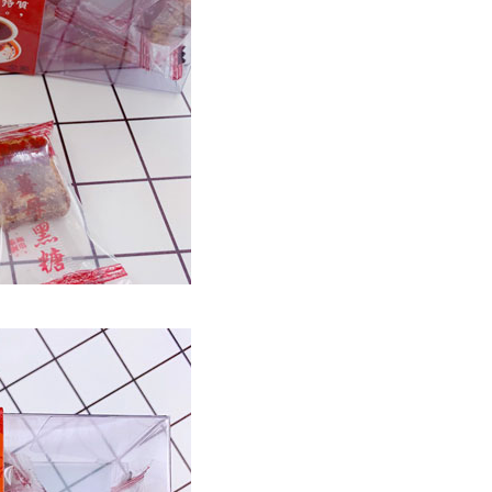
馬祖宅配到家
50
市自取