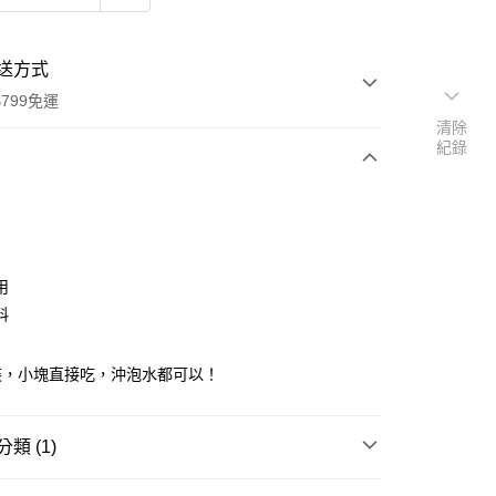
送方式
799免運
清除
紀錄
次付款
付款
用
料
裝，小塊直接吃，沖泡水都可以！
y
類 (1)