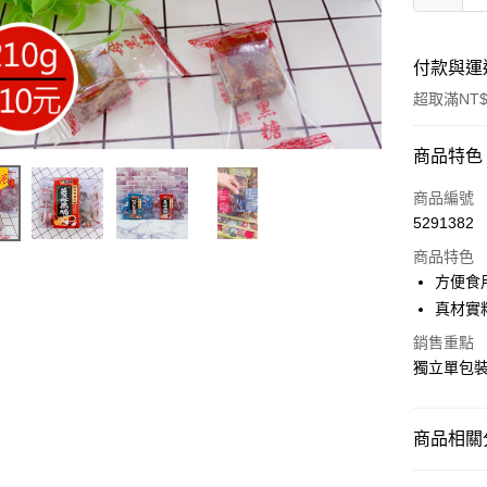
付款與運
超取滿NT$
付款方式
商品特色
信用卡一
商品編號
5291382
超商取貨
商品特色
LINE Pay
方便食
真材實
Apple Pay
銷售重點
街口支付
獨立單包
悠遊付
Google Pa
商品相關分
全盈+PAY
沖泡類