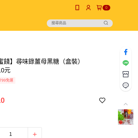
0
蜜餞】尋味錄薑母黑糖（盒裝）
110元
799免運
10