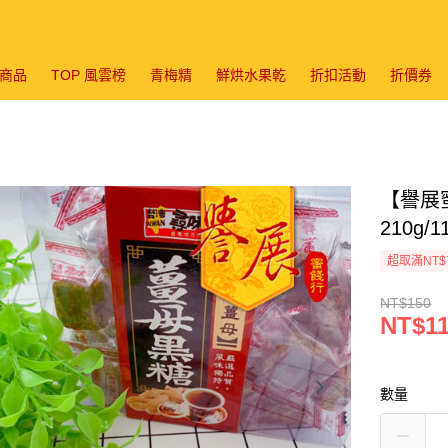
商品
TOP 風雲榜
青梅精
鮮烘水果乾
折扣活動
折價券
【譽展
210g/
超取滿NT$
NT$150
NT$1
數量