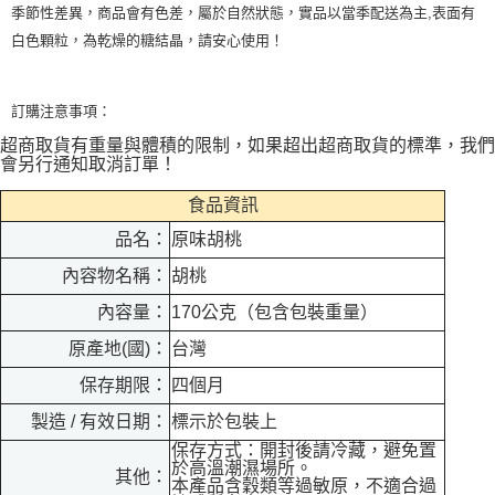
季節性差異，商品會有色差，屬於自然狀態，實品以當季配送為主
,
表面有
白色顆粒，為乾燥的糖結晶，請安心使用！
訂購注意事項：
超商取貨有重量與體積的限制，如果超出超商取貨的標準，我們
會另行通知取消訂單！
食品資訊
品名：
原味胡桃
內容物名稱：
胡桃
內容量：
170公克（包含包裝重量）
原產地(國)：
台灣
保存期限：
四個月
製造 / 有效日期：
標示於包裝上
保存方式：開封後請冷藏，避免置
於高溫潮濕場所。
其他：
本產品含穀類等過敏原，不適合過