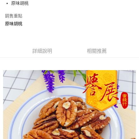
Apple Pay
原味胡桃
街口支付
銷售重點
原味胡桃
悠遊付
Google Pay
全盈+PAY
詳細說明
相關推薦
ATM付款
運送方式
全家取貨付款
每筆NT$60，滿NT$799(含以上)免運費
付款後全家取貨
每筆NT$60，滿NT$799(含以上)免運費
7-11取貨付款
每筆NT$60，滿NT$799(含以上)免運費