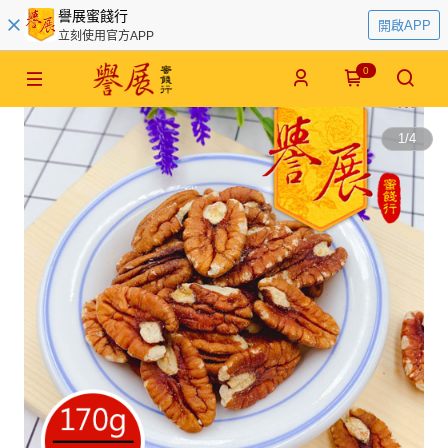
譽展蜜餞行
開啟APP
立刻使用官方APP
0
1
/
4