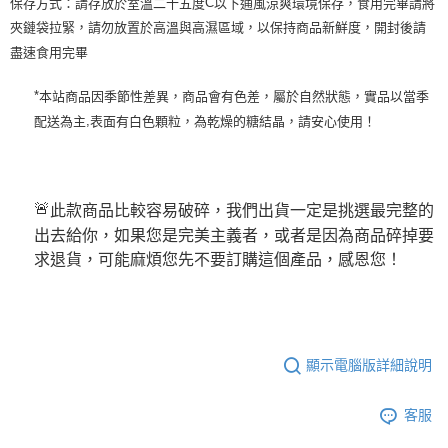
保存方式：請存放於室溫二十五度
以下通風涼爽環境保存，食用完畢請將
C
夾鏈袋拉緊，請勿放置於高溫與高濕區域，以保持商品新鮮度，開封後請
盡速食用完畢
本站商品因季節性差異，商品會有色差，屬於自然狀態，實品以當季
*
配送為主
表面有白色顆粒，為乾燥的糖結晶，請安心使用！
,
此款商品比較容易破碎，我們出貨一定是挑選最完整的
🚨
出去給你，如果您是完美主義者，或者是因為商品碎掉要
求退貨，可能麻煩您先不要訂購這個產品，感恩您！
顯示電腦版詳細說明
客服