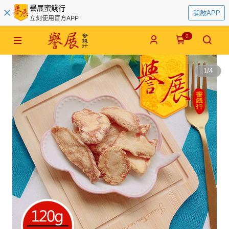
譽展蜜餞行
開啟APP
立刻使用官方APP
0
1
/
4