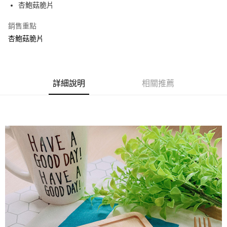
Apple Pay
杏鮑菇脆片
街口支付
銷售重點
杏鮑菇脆片
悠遊付
Google Pay
全盈+PAY
詳細說明
相關推薦
ATM付款
運送方式
全家取貨付款
每筆NT$60，滿NT$799(含以上)免運費
付款後全家取貨
每筆NT$60，滿NT$799(含以上)免運費
7-11取貨付款
每筆NT$60，滿NT$799(含以上)免運費