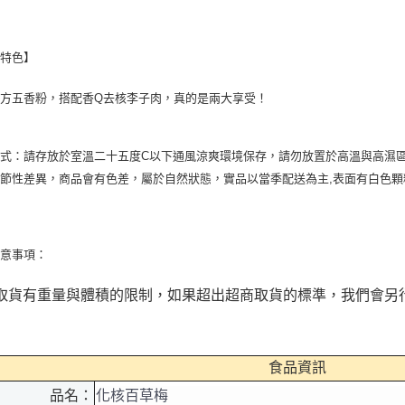
品特色】
配方五香粉，搭配香
Q
去核李子肉，真的是兩大享受！
方式：請存放於室溫二十五度
C
以下通風涼爽環境保存，請勿放置於高溫與高濕
季節性差異，商品會有色差，屬於自然狀態，實品以當季配送為主
,
表面有白色顆
注意事項：
取貨有重量與體積的限制，如果超出超商取貨的標準，我們會另
食品資訊
品名：
化核百草梅