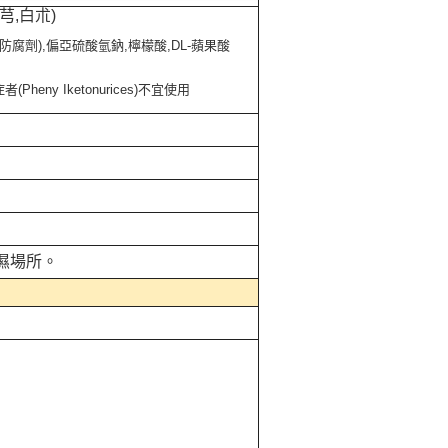
芎,白朮)
防腐劑),偏亞硫酸氫鈉,檸檬酸,DL-蘋果酸
ny Iketonurices)不宜使用
濕場所。