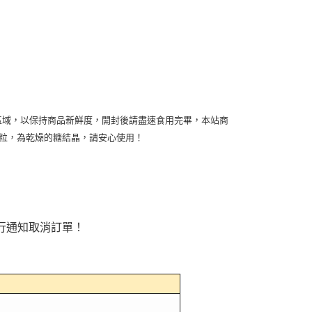
區域，以保持商品新鮮度，開封後請盡速食用完畢，本站商
粒，為乾燥的糖結晶，請安心使用！
行通知取消訂單！