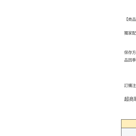
【商
獨家
保存
品因
訂購
超商