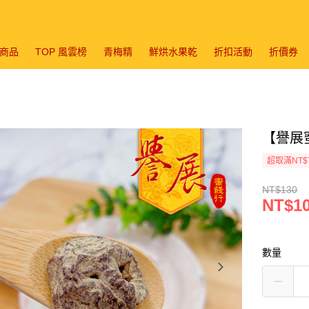
商品
TOP 風雲榜
青梅精
鮮烘水果乾
折扣活動
折價券
【譽展蜜
超取滿NT$
NT$130
NT$1
數量