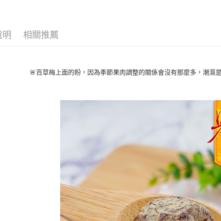
運送方式
說明
相關推薦
全家取貨
每筆NT$6
🚨百草梅上面的粉，因為季節果肉調整的關係會沒有那麼多，潮濕
付款後全
每筆NT$6
7-11取貨
每筆NT$6
付款後7-1
每筆NT$6
宅配到家
每筆NT$1
澎湖金門