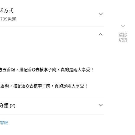
送方式
799免運
清除
紀錄
次付款
付款
方五香粉，搭配香Q去核李子肉，真的是兩大享受！
五香粉，搭配香Q去核李子肉，真的是兩大享受！
類 (2)
y
餞
李子類
客服
餞
其他類