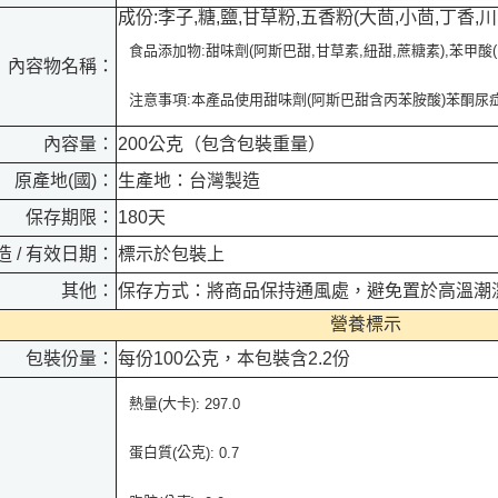
成份:李子,糖,鹽,甘草粉,五香粉(大茴,小茴,丁香,川
食品添加物:甜味劑(阿斯巴甜,甘草素,紐甜,蔗糖素),苯甲酸(
內容物名稱：
注意事項:本產品使用甜味劑(阿斯巴甜含丙苯胺酸)苯酮尿症者(Phe
內容量：
200公克（包含包裝重量）
原產地(國)：
生產地：台灣製造
保存期限：
180天
造 / 有效日期：
標示於包裝上
其他：
保存方式：將商品保持通風處，避免置於高溫潮
營養標示
包裝份量：
每份100公克，本包裝含2.2份
熱量
大卡
(
): 297.0
蛋白質
公克
(
):
0.7