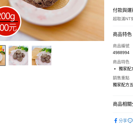
付款與運
超取滿NT$
付款方式
商品特色
信用卡一
商品編號
4988994
超商取貨
商品特色
LINE Pay
獨家配
Apple Pay
銷售重點
獨家配方
街口支付
悠遊付
商品相關分
Google Pa
古早味蜜
分享
全盈+PAY
古早味蜜
ATM付款