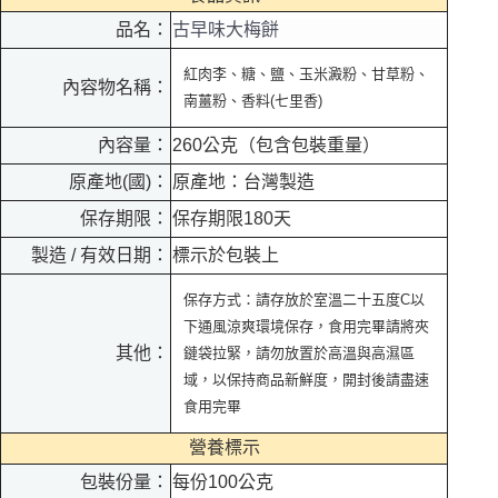
品名：
古早味大梅餅
紅肉李、糖、鹽、玉米澱粉、甘草粉、
內容物名稱：
南薑粉、香料(七里香)
內容量：
260公克（包含包裝重量）
原產地(國)：
原產地：台灣製造
保存期限：
保存期限180天
製造 / 有效日期：
標示於包裝上
保存方式：請存放於室溫二十五度C以
下通風涼爽環境保存，食用完畢請將夾
其他：
鏈袋拉緊，請勿放置於高溫與高濕區
域，以保持商品新鮮度，開封後請盡速
食用完畢
營養標示
包裝份量：
每份100公克