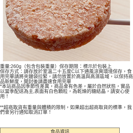
重量:260g（包含包裝重量）保存期限：標示於包裝上
保存方式：請存放於室溫二十五度C以下通風涼爽環境保存，食
用完畢請將夾鏈袋拉緊，請勿放置於高溫與高濕區域，以保持商
品新鮮度，開封後請盡速食用完畢
*本站商品因季節性差異，商品會有色差，屬於自然狀態，實品
以當季配送為主,表面有白色顆粒，為乾燥的糖結晶，請安心使
用！
**超商取貨有重量與體積的限制，如果超出超商取貨的標準，我
們會另行通知取消訂單！
食品資訊