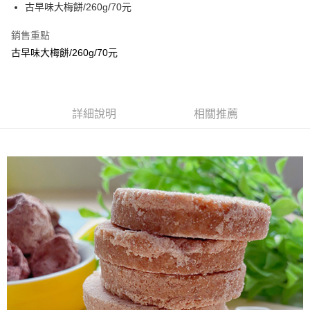
Apple Pay
古早味大梅餅/260g/70元
街口支付
銷售重點
古早味大梅餅/260g/70元
悠遊付
Google Pay
全盈+PAY
詳細說明
相關推薦
ATM付款
運送方式
全家取貨付款
每筆NT$60，滿NT$799(含以上)免運費
付款後全家取貨
每筆NT$60，滿NT$799(含以上)免運費
7-11取貨付款
每筆NT$60，滿NT$799(含以上)免運費