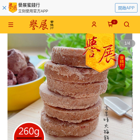
譽展蜜餞行
開啟APP
立刻使用官方APP
0
1
/
4