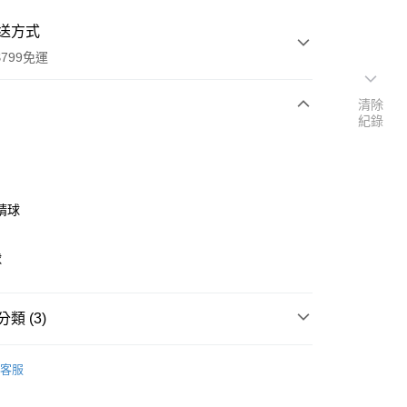
送方式
799免運
清除
紀錄
次付款
付款
精球
球
類 (3)
y
客服