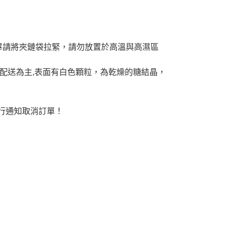
畢請將夾鏈袋拉緊，請勿放置於高溫與高濕區
配送為主,表面有白色顆粒，為乾燥的糖結晶，
行通知取消訂單！