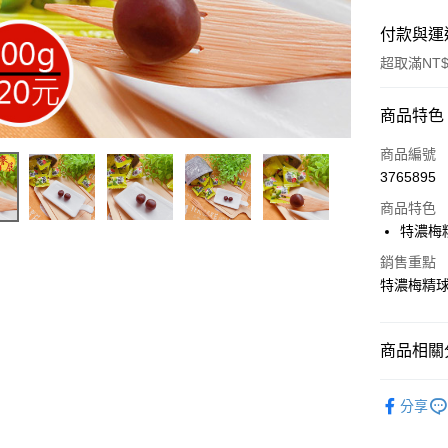
付款與運
超取滿NT$
付款方式
商品特色
信用卡一
商品編號
3765895
超商取貨
商品特色
LINE Pay
特濃梅
Apple Pay
銷售重點
特濃梅精
街口支付
悠遊付
商品相關分
Google Pa
糖果餅乾
分享
全盈+PAY
青梅精
ATM付款