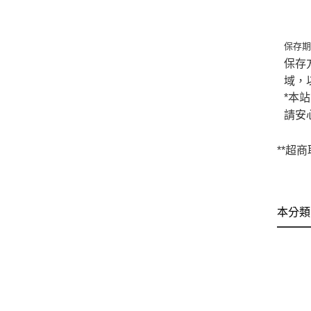
保存
保存
域，
*本
請安
**超
本分類