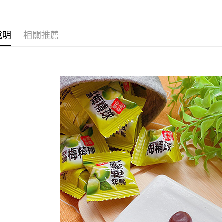
★就愛"酸
運送方式
說明
相關推薦
全家取貨
每筆NT$6
付款後全
每筆NT$6
7-11取貨
每筆NT$6
付款後7-1
每筆NT$6
宅配到家
每筆NT$1
澎湖金門