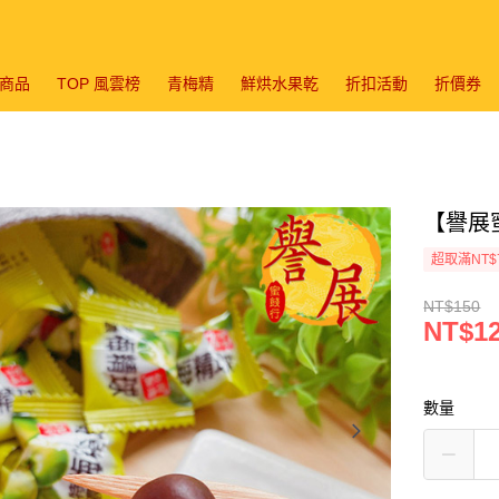
商品
TOP 風雲榜
青梅精
鮮烘水果乾
折扣活動
折價券
【譽展蜜
超取滿NT$
NT$150
NT$1
數量