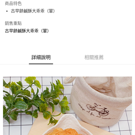
商品特色
Apple Pay
古早餅鹹酥大乖乖（葷）
街口支付
銷售重點
古早餅鹹酥大乖乖（葷）
悠遊付
Google Pay
全盈+PAY
詳細說明
相關推薦
ATM付款
運送方式
全家取貨付款
每筆NT$60，滿NT$799(含以上)免運費
付款後全家取貨
每筆NT$60，滿NT$799(含以上)免運費
7-11取貨付款