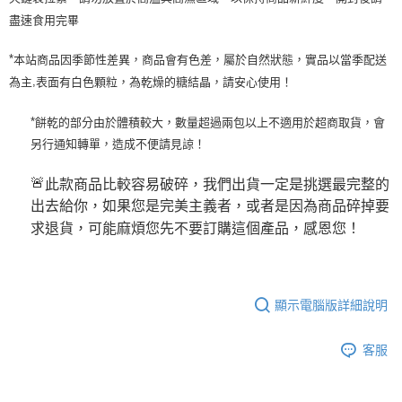
盡速食用完畢
本站商品因季節性差異，商品會有色差，屬於自然狀態，實品以當季配送
*
為主
表面有白色顆粒，為乾燥的糖結晶，請安心使用！
,
餅乾的部分由於體積較大，數量超過兩包以上不適用於超商取貨，會
*
另行通知轉單，造成不便請見諒！
此款商品比較容易破碎，我們出貨一定是挑選最完整的
🚨
出去給你，如果您是完美主義者，或者是因為商品碎掉要
求退貨，可能麻煩您先不要訂購這個產品，感恩您！
顯示電腦版詳細說明
客服