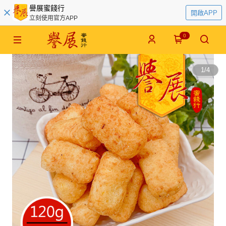
譽展蜜餞行
開啟APP
立刻使用官方APP
0
1
/
4