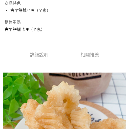
商品特色
Apple Pay
古早餅鹹咔哩（全素）
街口支付
銷售重點
古早餅鹹咔哩（全素）
悠遊付
Google Pay
全盈+PAY
詳細說明
相關推薦
ATM付款
運送方式
全家取貨付款
每筆NT$60，滿NT$799(含以上)免運費
付款後全家取貨
每筆NT$60，滿NT$799(含以上)免運費
7-11取貨付款