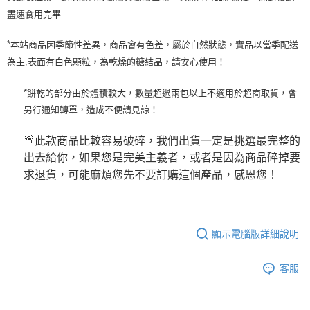
盡速食用完畢
本站商品因季節性差異，商品會有色差，屬於自然狀態，實品以當季配送
*
為主
表面有白色顆粒，為乾燥的糖結晶，請安心使用！
,
餅乾的部分由於體積較大，數量超過兩包以上不適用於超商取貨，會
*
另行通知轉單，造成不便請見諒！
此款商品比較容易破碎，我們出貨一定是挑選最完整的
🚨
出去給你，如果您是完美主義者，或者是因為商品碎掉要
求退貨，可能麻煩您先不要訂購這個產品，感恩您！
顯示電腦版詳細說明
客服