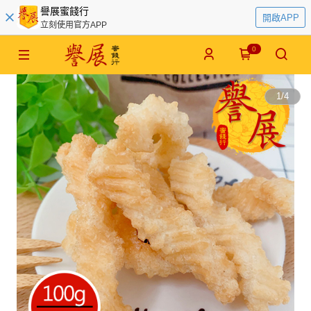
譽展蜜餞行
開啟APP
立刻使用官方APP
0
1
/
4