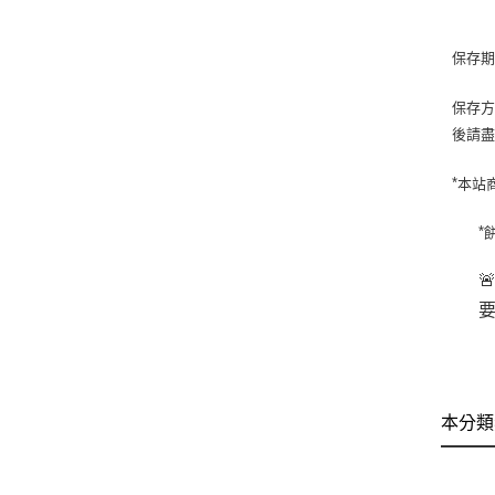
保存
保存
後請
本站
*
*

本分類