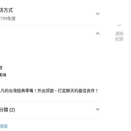
送方式
799免運
清除
紀錄
次付款
付款
甜
美味
平凡的台灣經典零嘴！外出郊遊、打屁聊天的最佳良伴！
y
類 (2)
餞
其他類
客服
區