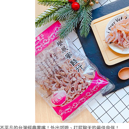
不平凡的台灣經典零嘴！外出郊遊、打屁聊天的最佳良伴！