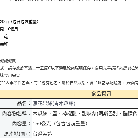
200g（包含包裝重量）
限：6個月
濕：乾
：無籽
：微鹹微酸
式：請存放於室溫二十五度C以下通風涼爽環境保存，食用完畢請將夾鏈袋拉
盡速食用完畢
商品因季節性差異，商品會有色差，屬於自然狀態，實品以當季配送為主,表面
食品資訊
品名：
無花果絲(青木瓜絲)
內容物名稱：
木瓜絲、鹽、檸檬酸、甜味劑(阿斯巴甜、醋磺內脂
內容量：
150公克（包含包裝重量）
原產地(國)：
台灣製造