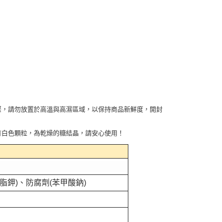
緊，請勿放置於高溫與高濕區域，以保持商品新鮮度，開封
有白色顆粒，為乾燥的糖結晶，請安心使用！
鉀)、防腐劑(苯甲酸鈉)