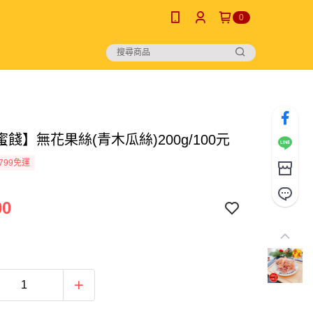
0
餞】無花果絲(青木瓜絲)200g/100元
799免運
00