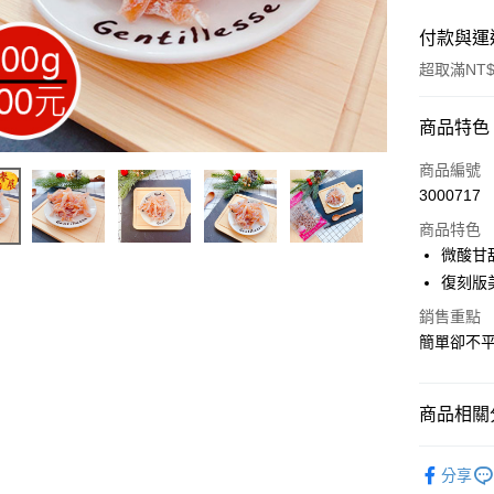
付款與運
超取滿NT$
付款方式
商品特色
信用卡一
商品編號
3000717
超商取貨
商品特色
LINE Pay
微酸甘
復刻版
Apple Pay
銷售重點
街口支付
簡單卻不
悠遊付
Google Pa
商品相關分
全盈+PAY
古早味蜜
分享
ATM付款
★柑仔店