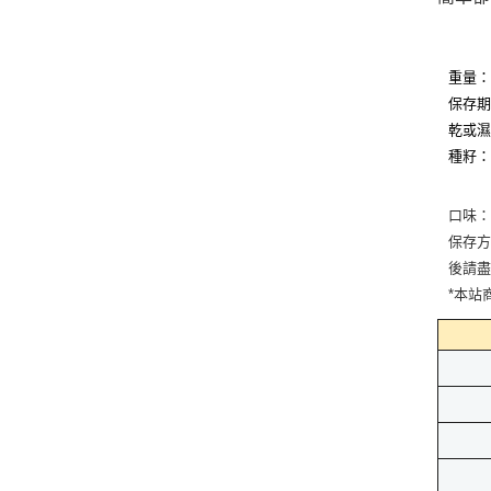
重量：
保存期
乾或
種籽
口味
保存方
後請
*本站