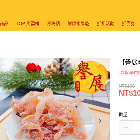
商品
TOP 風雲榜
青梅精
鮮烘水果乾
折扣活動
折價券
【譽展蜜
超取滿NT$
NT$150
NT$1
數量