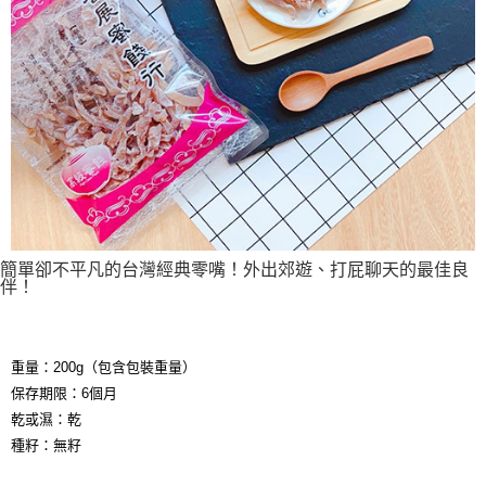
簡單卻不平凡的台灣經典零嘴！外出郊遊、打屁聊天的最佳良
伴！
重量：200g（包含包裝重量）
保存期限：6個月
乾或濕：乾
種籽：無籽