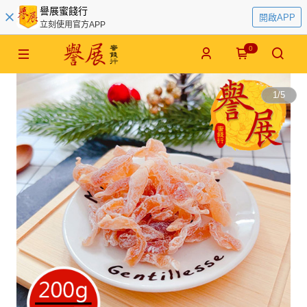
譽展蜜餞行
開啟APP
立刻使用官方APP
0
1
/
5