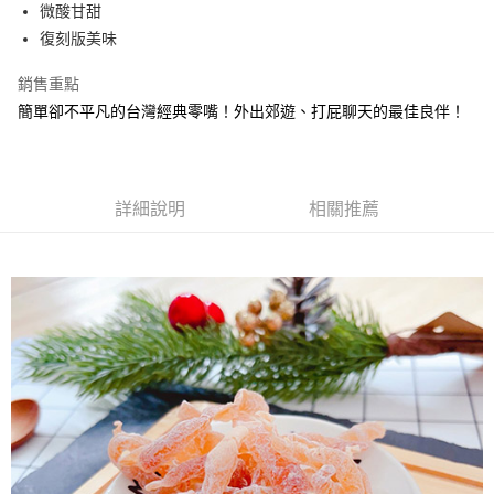
Apple Pay
微酸甘甜
復刻版美味
街口支付
銷售重點
悠遊付
簡單卻不平凡的台灣經典零嘴！外出郊遊、打屁聊天的最佳良伴！
Google Pay
全盈+PAY
詳細說明
相關推薦
ATM付款
運送方式
全家取貨付款
每筆NT$60，滿NT$799(含以上)免運費
付款後全家取貨
每筆NT$60，滿NT$799(含以上)免運費
7-11取貨付款
每筆NT$60，滿NT$799(含以上)免運費