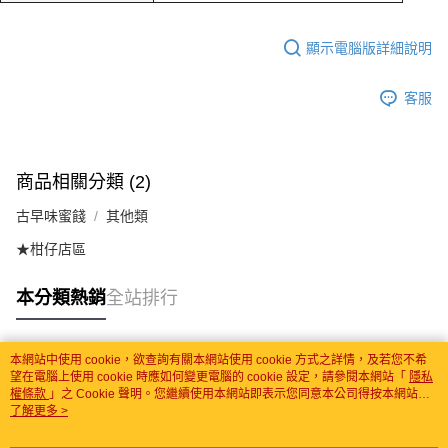
顯示電腦版詳細說明
客服
商品相關分類 (2)
古早味蜜餞
其他類
★柑仔店區
本分類熱銷
全站排行
本網站中使用 cookie，欲查詢有關本網站使用 cookie 方式之詳情，及若您不希
熱門標籤
望在電腦上使用 cookie 時應如何變更電腦的 cookie 設定，請參閱本網站「
隱私
權條款
」之 Cookie 聲明。您繼續使用本網站即表示您同意本公司得按本網站使
用條款之 Cookie 聲明使用 cookie。
了解更多 >