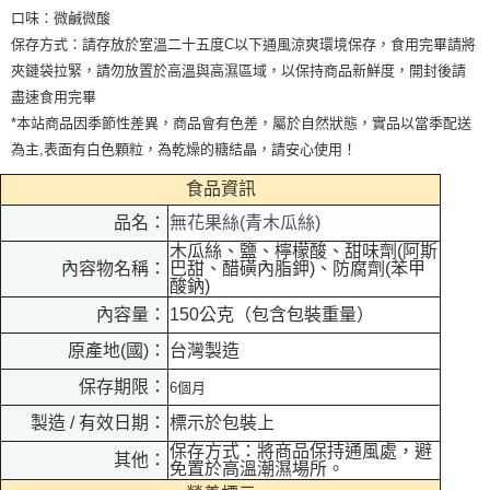
口味：微鹹微酸
保存方式：請存放於室溫二十五度C以下通風涼爽環境保存，食用完畢請將
夾鏈袋拉緊，請勿放置於高溫與高濕區域，以保持商品新鮮度，開封後請
盡速食用完畢
*本站商品因季節性差異，商品會有色差，屬於自然狀態，實品以當季配送
為主,表面有白色顆粒，為乾燥的糖結晶，請安心使用！
食品資訊
品名：
無花果絲(青木瓜絲)
木瓜絲、鹽、檸檬酸、甜味劑(阿斯
內容物名稱：
巴甜、醋磺內脂鉀)、防腐劑(苯甲
酸鈉)
內容量：
150公克（包含包裝重量）
原產地(國)：
台灣製造
保存期限：
6個月
製造 / 有效日期：
標示於包裝上
保存方式：將商品保持通風處，避
其他：
免置於高溫潮濕場所。