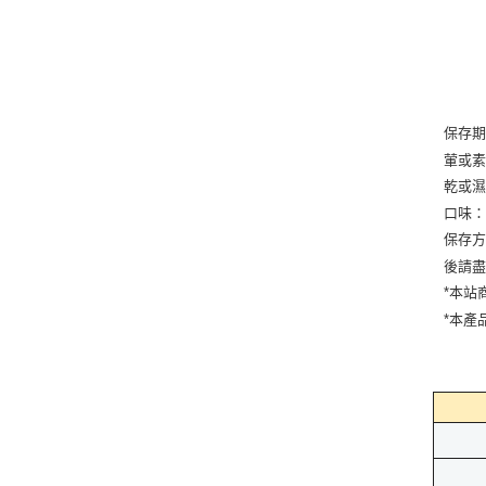
保存期
葷或
乾或
口味：
保存方
後請
*本站
*本產