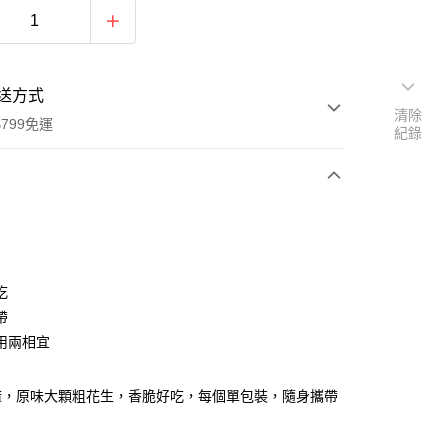
送方式
清除
799免運
紀錄
次付款
付款
吃
帶
用兩相宜
麻，原味大顆粗花生，香脆好吃，每個單包裝，隨身攜帶
y