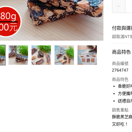
付款與運
超取滿NT$
付款方式
商品特色
信用卡一
商品編號
2764747
超商取貨
商品特色
LINE Pay
香脆好
方便攜
Apple Pay
送禮自
街口支付
銷售重點
酥脆黑芝
悠遊付
又好吃！
Google Pa