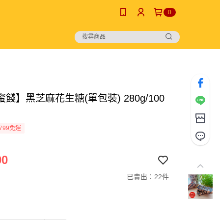
0
餞】黑芝麻花生糖(單包裝) 280g/100
799免運
00
已賣出：22件