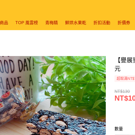
商品
TOP 風雲榜
青梅精
鮮烘水果乾
折扣活動
折價券
【譽展蜜
元
超取滿NT$
NT$130
NT$1
數量