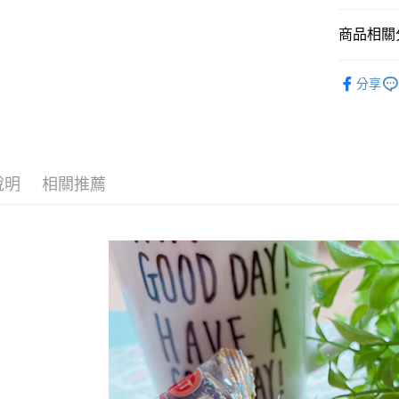
全盈+PAY
商品相關分
ATM付款
花生
分享
運送方式
全家取貨
每筆NT$6
說明
相關推薦
付款後全
每筆NT$6
7-11取貨
每筆NT$6
付款後7-1
每筆NT$6
宅配到家
每筆NT$1