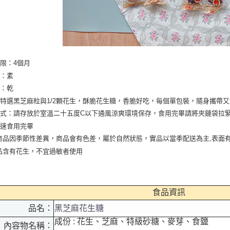
限：4個月
素：素
濕：乾
特選黑芝麻粒與1/2顆花生，酥脆花生糖，香脆好吃，每個單包裝，隨身攜帶
式：請存放於室溫二十五度C以下通風涼爽環境保存，食用完畢請將夾鏈袋拉
盡速食用完畢
商品因季節性差異，商品會有色差，屬於自然狀態，實品以當季配送為主,表面
品含有花生，不宜過敏者使用
食品資訊
品名：
黑芝麻花生糖
成份 : 花生、芝麻、特級砂糖、麥芽、食鹽
內容物名稱：