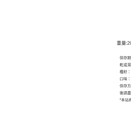
重量:
保存期
乾或
種籽
口味
保存方
後請
*本站