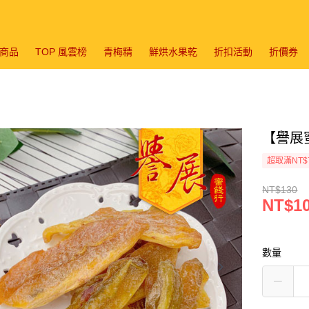
商品
TOP 風雲榜
青梅精
鮮烘水果乾
折扣活動
折價券
【譽展蜜
超取滿NT$
NT$130
NT$1
數量