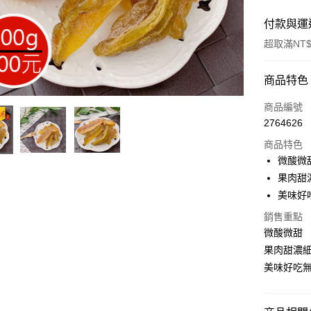
付款與運
超取滿NT$
付款方式
商品特色
信用卡一
商品編號
2764626
超商取貨
商品特色
LINE Pay
微酸微
果肉甜
Apple Pay
美味好
街口支付
銷售重點
微酸微甜
悠遊付
果肉甜濃
Google Pa
美味好吃
全盈+PAY
ATM付款