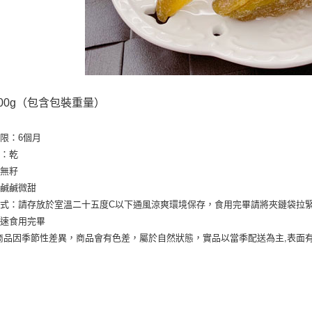
200g（包含包裝重量）
限：6個月
濕：乾
：無籽
：鹹鹹微甜
式：請存放於室溫二十五度C以下通風涼爽環境保存，食用完畢請將夾鏈袋拉
盡速食用完畢
商品因季節性差異，商品會有色差，屬於自然狀態，實品以當季配送為主,表面