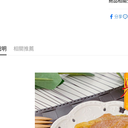
商品相關分
古早味蜜
分享
運送方式
★潤喉必
全家取貨
每筆NT$6
付款後全
說明
相關推薦
每筆NT$6
7-11取貨
每筆NT$6
付款後7-1
每筆NT$6
宅配到家
每筆NT$1
澎湖金門