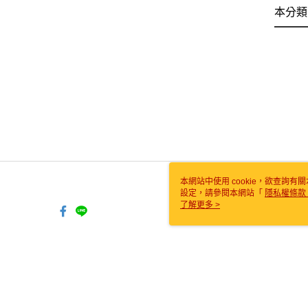
本分類
本網站中使用 cookie，欲查詢有關
設定，請參閱本網站「
隱私權條款
使用 cookie。
了解更多 >