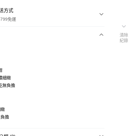
送方式
799免運
清除
紀錄
次付款
付款
甜
濃細緻
吃無負擔
細緻
y
無負擔