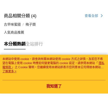
商品相關分類 (4)
查看全部
古早味蜜餞
梅子類
人氣商品推薦
本分類熱銷
全站排行
本網站中使用 cookie，欲查詢有關本網站使用 cookie 方式之詳情，及若您不希
熱門標籤
望在電腦上使用 cookie 時應如何變更電腦的 cookie 設定，請參閱本網站「
隱私
權條款
」之 Cookie 聲明。您繼續使用本網站即表示您同意本公司得按本網站使
用條款之 Cookie 聲明使用 cookie。
了解更多 >
我知道了