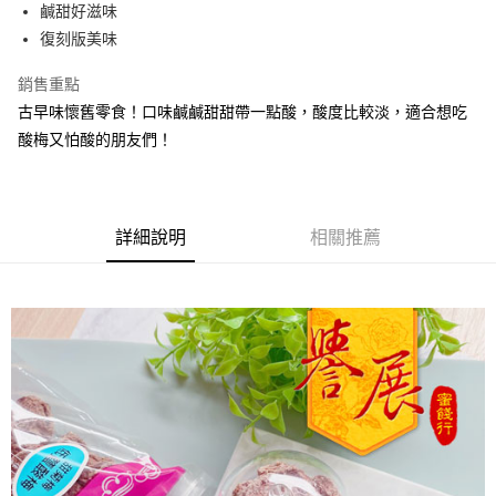
Apple Pay
鹹甜好滋味
復刻版美味
街口支付
銷售重點
悠遊付
古早味懷舊零食！口味鹹鹹甜甜帶一點酸，酸度比較淡，適合想吃
Google Pay
酸梅又怕酸的朋友們！
全盈+PAY
ATM付款
詳細說明
相關推薦
運送方式
全家取貨付款
每筆NT$60，滿NT$799(含以上)免運費
付款後全家取貨
每筆NT$60，滿NT$799(含以上)免運費
7-11取貨付款
每筆NT$60，滿NT$799(含以上)免運費