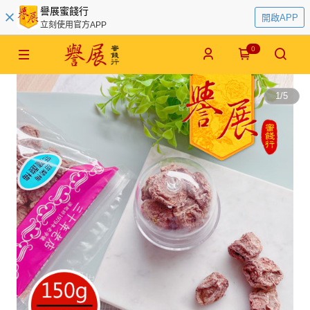
譽展蜜餞行
開啟APP
立刻使用官方APP
0
1
/
5