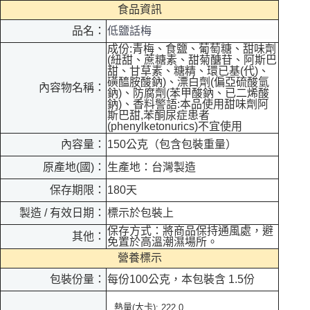
食品資訊
品名：
低鹽話梅
成份:青梅、食鹽、葡萄糖、甜味劑
(紐甜、蔗糖素、甜菊醣苷、阿斯巴
甜、甘草素、糖精、環已基(代)、
磺醯胺酸鈉)、漂白劑(偏亞硫酸氫
內容物名稱：
鈉)、防腐劑(苯甲酸鈉、已二烯酸
鈉)、香料警語:本品使用甜味劑阿
斯巴甜,苯酮尿症患者
(phenylketonurics)不宜使用
內容量：
150公克（包含包裝重量）
原產地(國)：
生產地：台灣製造
保存期限：
180天
製造 / 有效日期：
標示於包裝上
保存方式：將商品保持通風處，避
其他：
免置於高溫潮濕場所。
營養標示
包裝份量：
每份100公克，本包裝含 1.5份
熱量
大卡
(
): 222.0