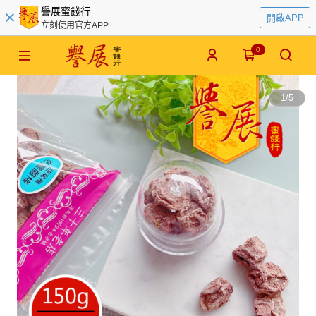
譽展蜜餞行
開啟APP
立刻使用官方APP
0
1
/
5