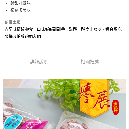
Apple Pay
鹹甜好滋味
復刻版美味
街口支付
銷售重點
悠遊付
古早味懷舊零食！口味鹹鹹甜甜帶一點酸，酸度比較淡，適合想吃
Google Pay
酸梅又怕酸的朋友們！
全盈+PAY
ATM付款
詳細說明
相關推薦
運送方式
全家取貨付款
每筆NT$60，滿NT$799(含以上)免運費
付款後全家取貨
每筆NT$60，滿NT$799(含以上)免運費
7-11取貨付款
每筆NT$60，滿NT$799(含以上)免運費