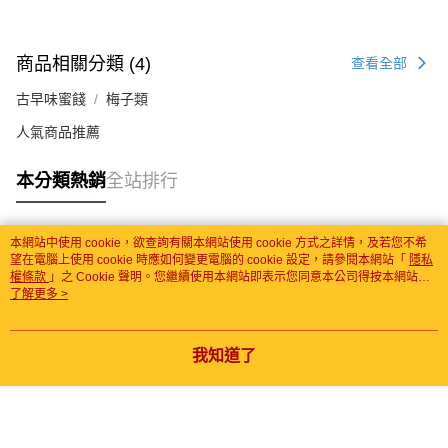
商品相關分類 (4)
查看全部
古早味蜜餞
梅子類
人氣商品推薦
本分類熱銷
全站排行
本網站中使用 cookie，欲查詢有關本網站使用 cookie 方式之詳情，及若您不希
熱門標籤
望在電腦上使用 cookie 時應如何變更電腦的 cookie 設定，請參閱本網站「
隱私
權條款
」之 Cookie 聲明。您繼續使用本網站即表示您同意本公司得按本網站使
用條款之 Cookie 聲明使用 cookie。
了解更多 >
我知道了