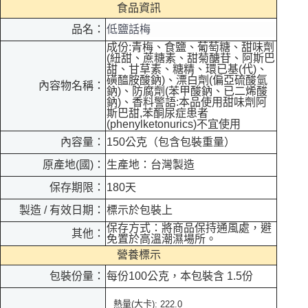
食品資訊
品名：
低鹽話梅
成份:青梅、食鹽、葡萄糖、甜味劑
(紐甜、蔗糖素、甜菊醣苷、阿斯巴
甜、甘草素、糖精、環已基(代)、
磺醯胺酸鈉)、漂白劑(偏亞硫酸氫
內容物名稱：
鈉)、防腐劑(苯甲酸鈉、已二烯酸
鈉)、香料警語:本品使用甜味劑阿
斯巴甜,苯酮尿症患者
(phenylketonurics)不宜使用
內容量：
150公克（包含包裝重量）
原產地(國)：
生產地：台灣製造
保存期限：
180天
製造 / 有效日期：
標示於包裝上
保存方式：將商品保持通風處，避
其他：
免置於高溫潮濕場所。
營養標示
包裝份量：
每份100公克，本包裝含 1.5份
熱量
大卡
(
): 222.0