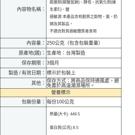
膨脹劑(碳酸氫鈉)、酵母、抗氧化劑(維
內容物名稱：
生素E)、鹽
過敏源:本產品含有麩質之穀物、蛋、奶
類及其製品，
不適合對其過敏體質者食用
內容量：
250公克（包含包裝重量）
原產地(國)：
生產地：台灣製造
保存期限：
3個月
製造 / 有效日期：
標示於包裝上
保存方式：將商品保持通風處，避
其他：
免置於高溫潮濕場所。
營養標示
包裝份量：
每份100公克
熱量
大卡
(
): 449.5
蛋白質
公克
(
):
8.5