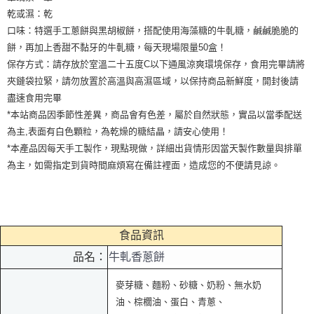
乾或濕：乾
口味：特選手工蔥餅與黑胡椒餅，搭配使用海藻糖的牛軋糖，鹹鹹脆脆的
餅，再加上香甜不黏牙的牛軋糖，每天現場限量50盒！
保存方式：請存放於室溫二十五度C以下通風涼爽環境保存，食用完畢請將
夾鏈袋拉緊，請勿放置於高溫與高濕區域，以保持商品新鮮度，開封後請
盡速食用完畢
*本站商品因季節性差異，商品會有色差，屬於自然狀態，實品以當季配送
為主,表面有白色顆粒，為乾燥的糖結晶，請安心使用！
*本產品因每天手工製作，現點現做，詳細出貨情形因當天製作數量與排單
為主，如需指定到貨時間麻煩寫在備註裡面，造成您的不便請見諒。
食品資訊
品名：
牛軋香蔥餅
麥芽糖、麵粉、砂糖、奶粉、無水奶
油、棕櫚油、蛋白、青蔥、