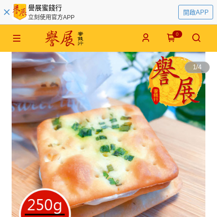
譽展蜜餞行
開啟APP
立刻使用官方APP
0
1
/
4