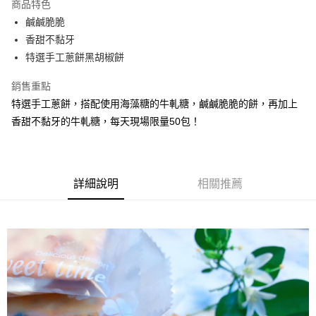
商品特色
Apple Pay
鹹鹹脆脆
香甜不黏牙
街口支付
特選手工蔥餅黑胡椒餅
悠遊付
銷售重點
Google Pay
特選手工蔥餅，搭配使用海藻糖的牛軋糖，鹹鹹脆脆的餅，再加上
香甜不黏牙的牛軋糖，每天現場限量50包！
全盈+PAY
ATM付款
運送方式
詳細說明
相關推薦
全家取貨付款
每筆NT$60，滿NT$799(含以上)免運費
付款後全家取貨
每筆NT$60，滿NT$799(含以上)免運費
7-11取貨付款