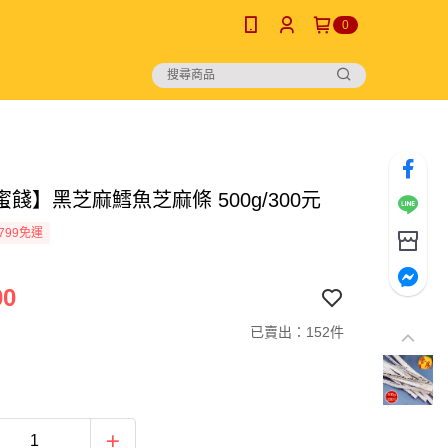
0
餞】黑芝麻鱈魚芝麻條 500g/300元
799免運
00
已賣出：152件