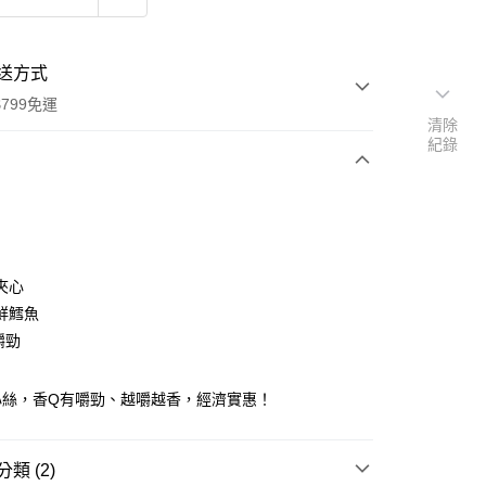
送方式
799免運
清除
紀錄
次付款
付款
夾心
鮮鱈魚
嚼勁
心絲，香Q有嚼勁、越嚼越香，經濟實惠！
y
類 (2)