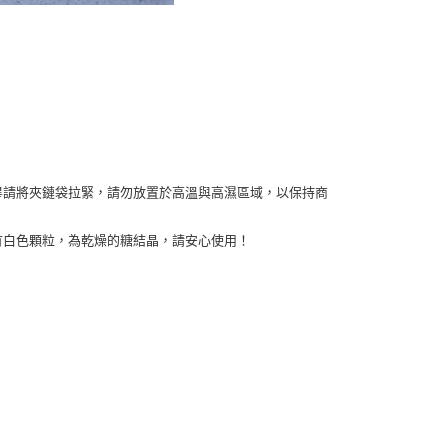
畢請將夾鏈袋拉緊，請勿放置於高溫與高濕區域，以保持商
有白色顆粒，為乾燥的糖結晶，請安心使用！