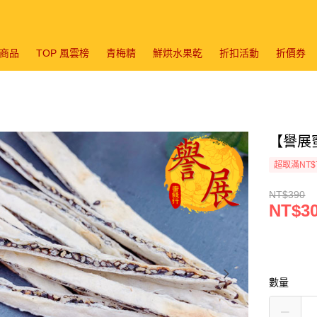
商品
TOP 風雲榜
青梅精
鮮烘水果乾
折扣活動
折價券
【譽展蜜
超取滿NT$
NT$390
NT$3
數量