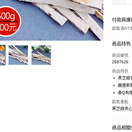
付款與運
超取滿NT$
付款方式
商品特色
信用卡一
商品編號
2697626
超商取貨
商品特色
LINE Pay
黑芝麻
嚴選新
Apple Pay
香Q有
街口支付
銷售重點
黑芝麻夾
悠遊付
Google Pa
商品相關分
全盈+PAY