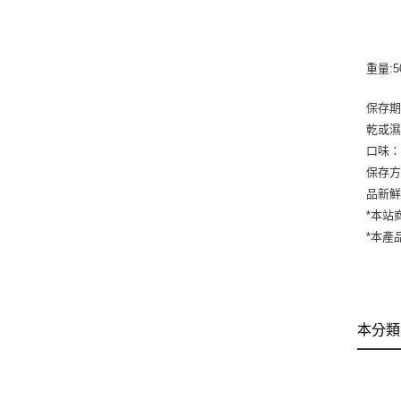
重量:
保存期
乾或
口味
保存方
品新
*本站
​*本
本分類