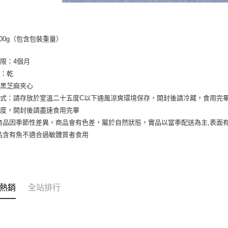
500g（包含包裝重量）
限：4個月
濕：乾
：黑芝麻夾心
式：請存放於室溫二十五度C以下通風涼爽環境保存，開封後請冷藏，食用完
鮮度，開封後請盡速食用完畢
商品因季節性差異，商品會有色差，屬於自然狀態，實品以當季配送為主,表面
產品含有魚不適合過敏體質者食用
熱銷
全站排行