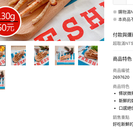
※ 購物滿
※ 本商品
付款與運
超取滿NT$
付款方式
商品特色
信用卡一
商品編號
2697620
超商取貨
商品特色
LINE Pay
條狀微
新鮮的
Apple Pay
口感絕
街口支付
銷售重點
好吃新鮮
悠遊付