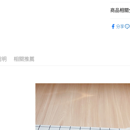
Google Pa
商品相關分
全盈+PAY
魷魚魚乾
ATM付款
分享
休閒零食
★柑仔店
運送方式
全家取貨
說明
相關推薦
每筆NT$6
付款後全
每筆NT$6
7-11取貨
每筆NT$6
付款後7-1
每筆NT$6
宅配到家