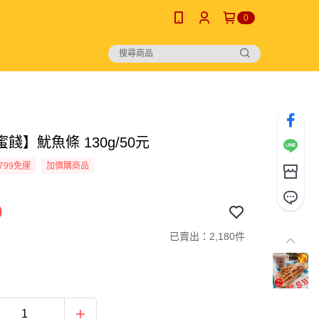
0
餞】魷魚條 130g/50元
799免運
加價購商品
0
已賣出：2,180件