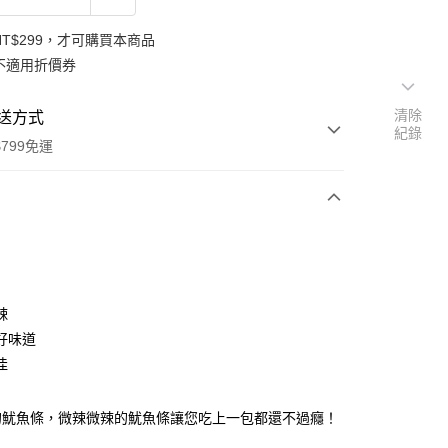
NT$299，才可購買本商品
不適用折價券
清除
送方式
紀錄
799免運
次付款
付款
辣
好味道
佳
的魷魚條，微辣微辣的魷魚條讓您吃上一包都還不過癮！