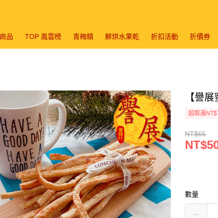
商品
TOP 風雲榜
青梅精
鮮烘水果乾
折扣活動
折價券
【譽展蜜
超取滿NT$
NT$65
NT$5
數量