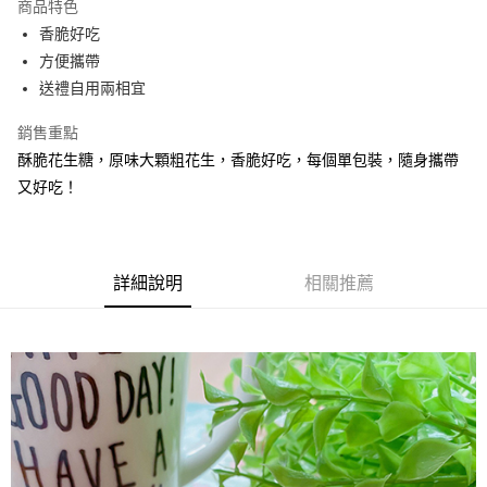
商品特色
Apple Pay
香脆好吃
方便攜帶
街口支付
送禮自用兩相宜
悠遊付
銷售重點
Google Pay
酥脆花生糖，原味大顆粗花生，香脆好吃，每個單包裝，隨身攜帶
又好吃！
全盈+PAY
ATM付款
運送方式
詳細說明
相關推薦
全家取貨付款
每筆NT$60，滿NT$799(含以上)免運費
付款後全家取貨
每筆NT$60，滿NT$799(含以上)免運費
7-11取貨付款