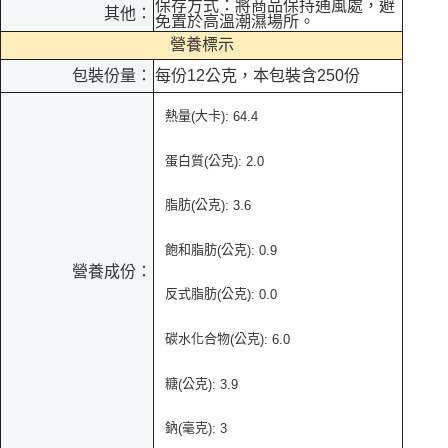
保存方式：將商品保持通風處，避
其他：
免置於高溫潮濕場所。
營養標示
包裝份量：
每份12公克，本包裝含250份
熱量
大卡
(
): 64.4
蛋白質
公克
(
):
2.0
脂肪
公克
(
): 3.6
飽和脂肪
公克
(
): 0.9
營養成份：
反式脂肪
公克
(
): 0.0
碳水化合物
公克
(
):
6.0
糖
公克
(
): 3.9
鈉
毫克
(
): 3