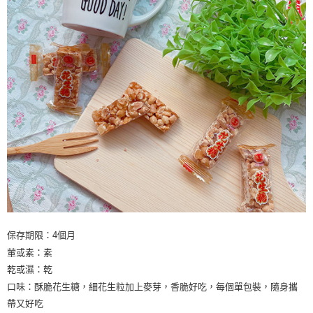
保存期限：4個月
葷或素：素
乾或濕：乾
口味：酥脆花生糖，細花生粒加上麥芽，香脆好吃，每個單包裝，隨身攜
帶又好吃