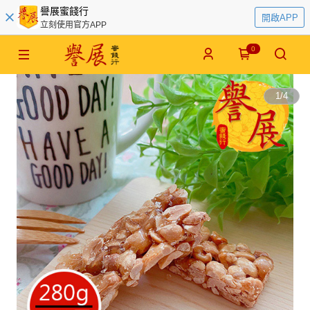
譽展蜜餞行
開啟APP
立刻使用官方APP
0
1
/
4