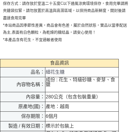
保存方式：請存放於室溫二十五度C以下通風涼爽環境保存，食用完畢請將
夾鏈袋拉緊，請勿放置於高溫與高濕區域，以保持商品新鮮度，開封後請
盡速食用完畢
*本站商品因季節性差異，商品會有色差，屬於自然狀態，實品以當季配送
為主,表面有白色顆粒，為乾燥的糖結晶，請安心使用！
*本產品含有花生，不宜過敏者使用
食品資訊
品名：
細花生糖
成份 : 花生、特級砂糖、麥芽、食
內容物名稱：
鹽
內容量：
280公克（包含包裝重量）
原產地(國)：
產地：越南
保存期限：
6個月
製造 / 有效日期：
標示於包裝上