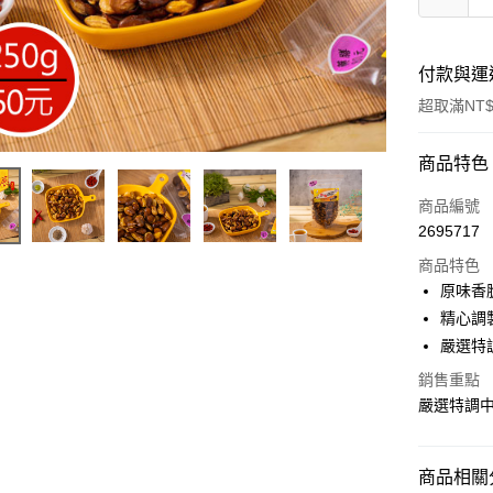
付款與運
超取滿NT$
付款方式
商品特色
信用卡一
商品編號
2695717
超商取貨
商品特色
LINE Pay
原味香
精心調
Apple Pay
嚴選特
街口支付
銷售重點
嚴選特調
悠遊付
Google Pa
商品相關分
全盈+PAY