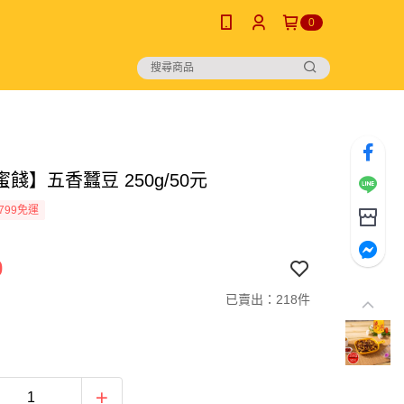
0
餞】五香蠶豆 250g/50元
799免運
0
已賣出：218件