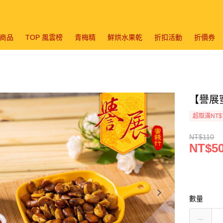
商品
TOP 風雲榜
青梅精
鮮烘水果乾
折扣活動
折價券
【譽展蜜
超取滿NT$
NT$110
NT$5
數量