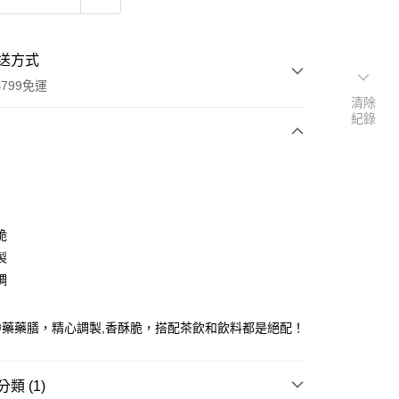
送方式
799免運
清除
紀錄
次付款
付款
脆
製
調
中藥藥膳，精心調製,香酥脆，搭配茶飲和飲料都是絕配！
y
類 (1)