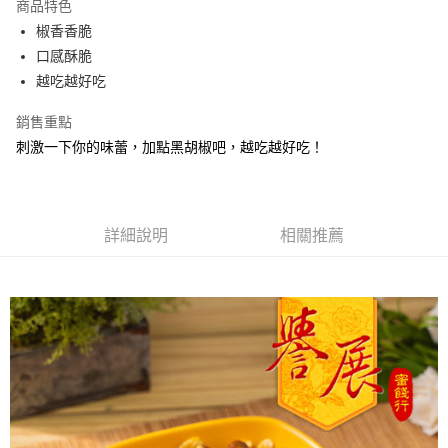
商品特色
Apple Pay
椒香香脆
口感酥脆
街口支付
越吃越好吃
悠遊付
銷售重點
Google Pay
刺激一下你的味蕾，加點黑胡椒吧，越吃越好吃！
全盈+PAY
ATM付款
詳細說明
相關推薦
運送方式
全家取貨付款
每筆NT$60，滿NT$799(含以上)免運費
付款後全家取貨
每筆NT$60，滿NT$799(含以上)免運費
7-11取貨付款