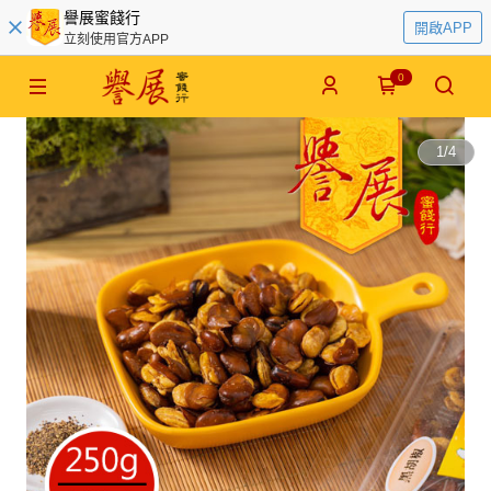
譽展蜜餞行
開啟APP
立刻使用官方APP
0
1
/
4