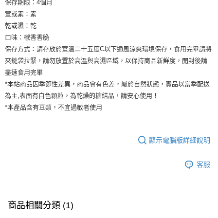
保存期限：4個月
葷或素：素
乾或濕：乾
口味：椒香香脆
保存方式：請存放於室溫二十五度C以下通風涼爽環境保存，食用完畢請將
夾鏈袋拉緊，請勿放置於高溫與高濕區域，以保持商品新鮮度，開封後請
盡速食用完畢
*本站商品因季節性差異，商品會有色差，屬於自然狀態，實品以當季配送
為主,表面有白色顆粒，為乾燥的糖結晶，請安心使用！
*本產品含有豆類，不宜過敏者使用
顯示電腦版詳細說明
客服
商品相關分類 (1)