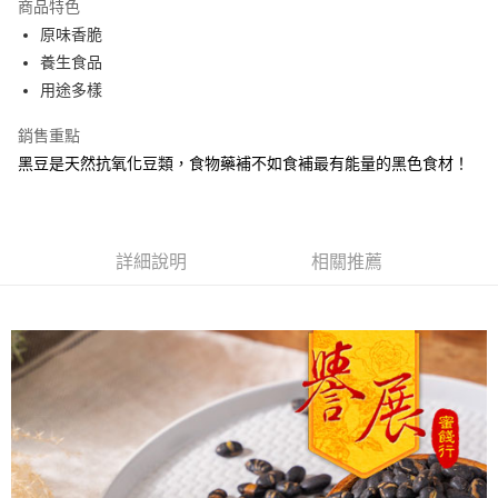
商品特色
Apple Pay
原味香脆
養生食品
街口支付
用途多樣
悠遊付
銷售重點
Google Pay
黑豆是天然抗氧化豆類，食物藥補不如食補最有能量的黑色食材！
全盈+PAY
ATM付款
詳細說明
相關推薦
運送方式
全家取貨付款
每筆NT$60，滿NT$799(含以上)免運費
付款後全家取貨
每筆NT$60，滿NT$799(含以上)免運費
7-11取貨付款