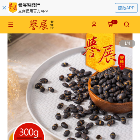
譽展蜜餞行
開啟APP
立刻使用官方APP
0
1
/
4