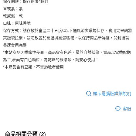
保存期限：保存期限4個月
葷或素：素
乾或濕：乾
口味：原味香脆
保存方式：請存放於室溫二十五度C以下通風涼爽環境保存，食用完畢請將
夾鏈袋拉緊，請勿放置於高溫與高濕區域，以保持商品新鮮度，開封後請
盡速食用完畢
*本站商品因季節性差異，商品會有色差，屬於自然狀態，實品以當季配送
為主,表面有白色顆粒，為乾燥的糖結晶，請安心使用！
*本產品含有豆類，不宜過敏者使用
顯示電腦版詳細說明
客服
商品相關分類 (2)