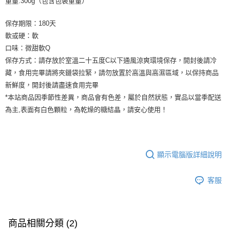
重量:300g（包含包裝重量）
保存期限：180天
軟或硬：軟
口味：微甜軟Q
保存方式：請存放於室溫二十五度C以下通風涼爽環境保存，開封後請冷
藏，食用完畢請將夾鏈袋拉緊，請勿放置於高溫與高濕區域，以保持商品
新鮮度，開封後請盡速食用完畢
*本站商品因季節性差異，商品會有色差，屬於自然狀態，實品以當季配送
為主,表面有白色顆粒，為乾燥的糖結晶，請安心使用！
顯示電腦版詳細說明
客服
商品相關分類 (2)