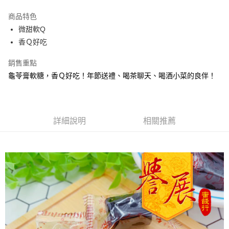
LINE Pay
商品特色
Apple Pay
微甜軟Q
香Ｑ好吃
街口支付
銷售重點
悠遊付
龜苓膏軟糖，香Ｑ好吃！年節送禮、喝茶聊天、喝酒小菜的良伴！
Google Pay
全盈+PAY
詳細說明
相關推薦
ATM付款
運送方式
全家取貨付款
每筆NT$60，滿NT$799(含以上)免運費
付款後全家取貨
每筆NT$60，滿NT$799(含以上)免運費
7-11取貨付款