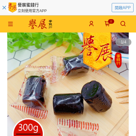
譽展蜜餞行
開啟APP
立刻使用官方APP
0
1
/
4