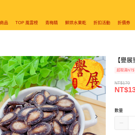
商品
TOP 風雲榜
青梅精
鮮烘水果乾
折扣活動
折價券
【譽展蜜
超取滿NT$
NT$170
NT$1
數量