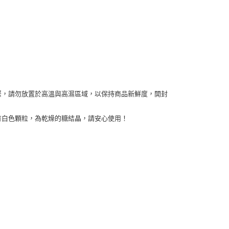
緊，請勿放置於高溫與高濕區域，以保持商品新鮮度，開封
有白色顆粒，為乾燥的糖結晶，請安心使用！