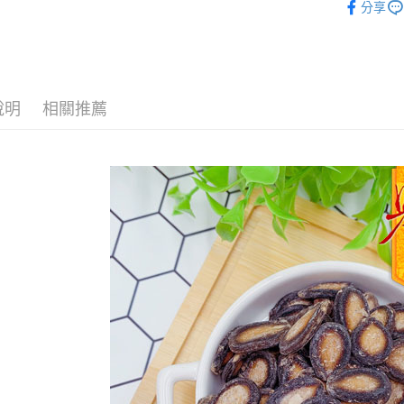
分享
瓜子
運送方式
全家取貨
說明
相關推薦
每筆NT$6
付款後全
每筆NT$6
7-11取貨
每筆NT$6
付款後7-1
每筆NT$6
宅配到家
每筆NT$1
澎湖金門