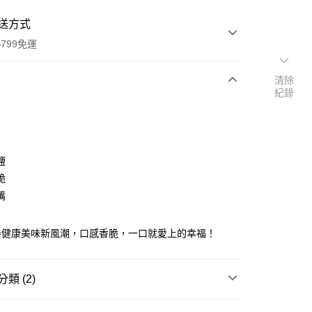
送方式
799免運
清除
紀錄
次付款
付款
鹽
脆
嘴
養健康美味新風潮，口感香脆，一口就愛上的幸福！
y
類 (2)
划算
瓜子