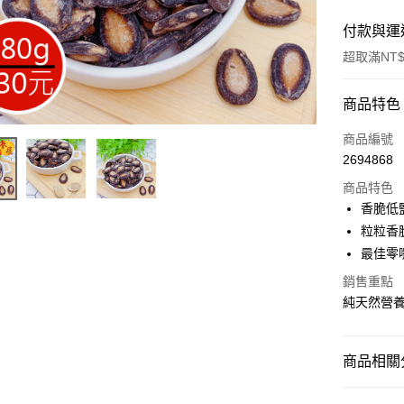
付款與運
超取滿NT$
付款方式
商品特色
信用卡一
商品編號
2694868
超商取貨
商品特色
LINE Pay
香脆低
粒粒香
Apple Pay
最佳零
街口支付
銷售重點
純天然營
悠遊付
Google Pa
商品相關分
全盈+PAY
家庭號最
ATM付款