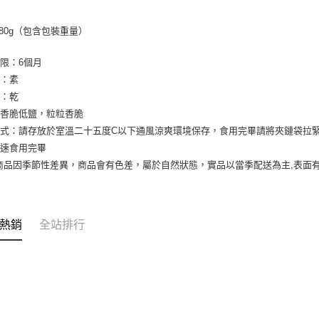
380g（包含包裝重量）
限：6個月
素：素
濕：乾
：香脆低鹽，粒粒香脆
式：請存放於室溫二十五度C以下通風涼爽環境保存，食用完畢請將夾鏈袋拉
盡速食用完畢
商品因季節性差異，商品會有色差，屬於自然狀態，實品以當季配送為主,表面
熱銷
全站排行