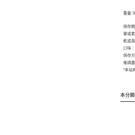
重量:
保存期
葷或
乾或
口味
保存方
後請
*本站
本分類