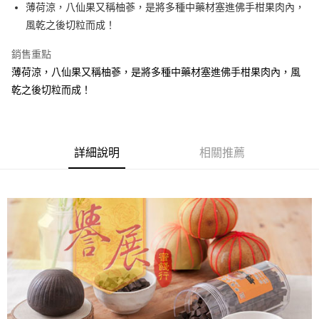
Apple Pay
薄荷涼，八仙果又稱柚蔘，是將多種中藥材塞進佛手柑果肉內，
風乾之後切粒而成！
街口支付
銷售重點
悠遊付
薄荷涼，八仙果又稱柚蔘，是將多種中藥材塞進佛手柑果肉內，風
Google Pay
乾之後切粒而成！
全盈+PAY
ATM付款
詳細說明
相關推薦
運送方式
全家取貨付款
每筆NT$60，滿NT$799(含以上)免運費
付款後全家取貨
每筆NT$60，滿NT$799(含以上)免運費
7-11取貨付款
每筆NT$60，滿NT$799(含以上)免運費