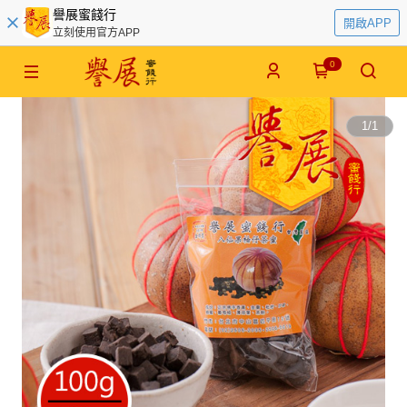
譽展蜜餞行
開啟APP
立刻使用官方APP
0
1
/
1