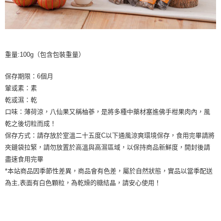
重量:100g（包含包裝重量）
保存期限：6個月
葷或素：素
乾或濕：乾
口味：薄荷涼，八仙果又稱柚蔘，是將多種中藥材塞進佛手柑果肉內，風
乾之後切粒而成！
保存方式：請存放於室溫二十五度C以下通風涼爽環境保存，食用完畢請將
夾鏈袋拉緊，請勿放置於高溫與高濕區域，以保持商品新鮮度，開封後請
盡速食用完畢
*本站商品因季節性差異，商品會有色差，屬於自然狀態，實品以當季配送
為主,表面有白色顆粒，為乾燥的糖結晶，請安心使用！