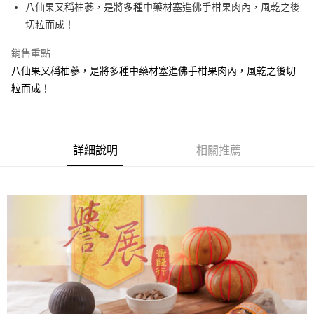
Apple Pay
八仙果又稱柚蔘，是將多種中藥材塞進佛手柑果肉內，風乾之後
切粒而成！
街口支付
銷售重點
悠遊付
八仙果又稱柚蔘，是將多種中藥材塞進佛手柑果肉內，風乾之後切
Google Pay
粒而成！
全盈+PAY
ATM付款
詳細說明
相關推薦
運送方式
全家取貨付款
每筆NT$60，滿NT$799(含以上)免運費
付款後全家取貨
每筆NT$60，滿NT$799(含以上)免運費
7-11取貨付款
每筆NT$60，滿NT$799(含以上)免運費