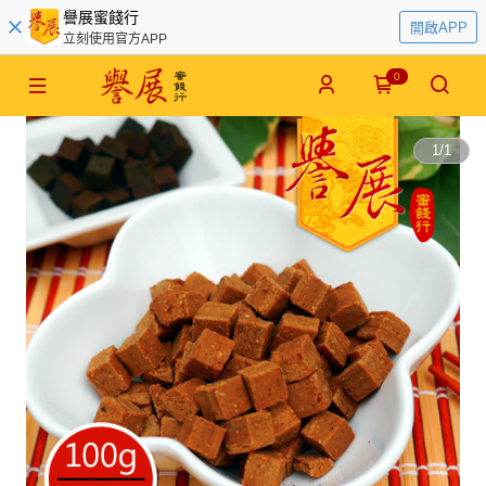
譽展蜜餞行
開啟APP
立刻使用官方APP
0
1
/
1