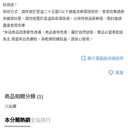
粒而成！
保存方式：請存放於室溫二十五度C以下通風涼爽環境保存，食用完畢請將
夾鏈袋拉緊，請勿放置於高溫與高濕區域，以保持商品新鮮度，開封後請
盡速食用完畢
*本站商品因季節性差異，商品會有色差，屬於自然狀態，實品以當季配送
為主,表面有白色顆粒，為乾燥的糖結晶，請安心使用！
顯示電腦版詳細說明
客服
商品相關分類 (1)
八仙果
本分類熱銷
全站排行