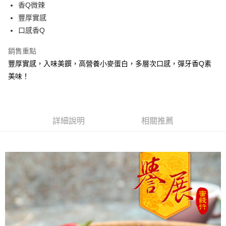
Apple Pay
香Q微辣
豐厚實感
街口支付
口感香Q
悠遊付
銷售重點
Google Pay
豐厚實感，入味美饌，高營養小麥蛋白，多層次口感，彈牙香Q素
美味！
全盈+PAY
ATM付款
運送方式
詳細說明
相關推薦
全家取貨付款
每筆NT$60，滿NT$799(含以上)免運費
付款後全家取貨
每筆NT$60，滿NT$799(含以上)免運費
7-11取貨付款
每筆NT$60，滿NT$799(含以上)免運費