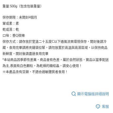
重量:500g（包含包裝重量）
保存期限：未開封4個月
葷或素：素
乾或濕：乾
口味：香Q微辣
保存方式：請存放於室溫二十五度C以下通風涼爽環境保存，開封後請冷
藏，食用完畢請將夾鏈袋拉緊，請勿放置於高溫與高濕區域，以保持商品
新鮮度，開封後請盡速食用完畢
*本站商品因季節性差異，商品會有色差，屬於自然狀態，實品以當季配送
為主,表面有白色顆粒，為乾燥的糖結晶，請安心使用！
※本產品含有豆類，不適合過敏體質者食用！
顯示電腦版詳細說明
客服