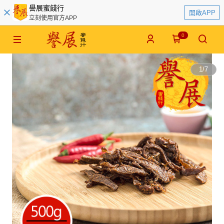
譽展蜜餞行
開啟APP
立刻使用官方APP
0
1
/
7