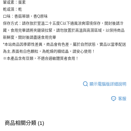
葷或素：蛋素
乾或濕：乾
口味：香菇蒂頭，香Q原味
保存方式：請存放於室溫二十五度C以下通風涼爽環境保存，開封後請冷
藏，食用完畢請將夾鏈袋拉緊，請勿放置於高溫與高濕區域，以保持商品
新鮮度，開封後請盡速食用完畢
*本站商品因季節性差異，商品會有色差，屬於自然狀態，實品以當季配送
為主,表面有白色顆粒，為乾燥的糖結晶，請安心使用！
※本產品含有豆類，不適合過敏體質者食用！
顯示電腦版詳細說明
客服
商品相關分類 (1)