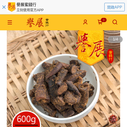
譽展蜜餞行
開啟APP
立刻使用官方APP
0
1
/
4