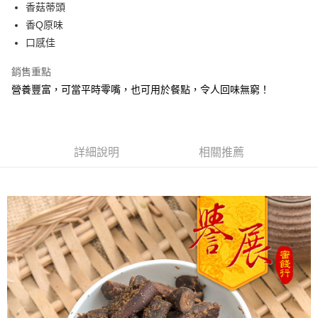
Apple Pay
香菇蒂頭
香Q原味
街口支付
口感佳
悠遊付
銷售重點
Google Pay
營養豐富，可當平時零嘴，也可用於餐點，令人回味無窮！
全盈+PAY
ATM付款
詳細說明
相關推薦
運送方式
全家取貨付款
每筆NT$60，滿NT$799(含以上)免運費
付款後全家取貨
每筆NT$60，滿NT$799(含以上)免運費
7-11取貨付款
每筆NT$60，滿NT$799(含以上)免運費