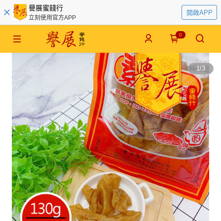
譽展蜜餞行
開啟APP
立刻使用官方APP
0
1
/
3