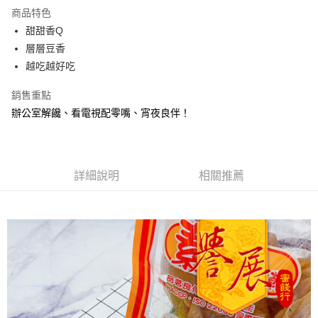
LINE Pay
商品特色
Apple Pay
甜甜香Q
層層豆香
街口支付
越吃越好吃
悠遊付
銷售重點
Google Pay
辦公室解饞、看電視配零嘴、宵夜良伴！
全盈+PAY
ATM付款
詳細說明
相關推薦
運送方式
全家取貨付款
每筆NT$60，滿NT$799(含以上)免運費
付款後全家取貨
每筆NT$60，滿NT$799(含以上)免運費
7-11取貨付款