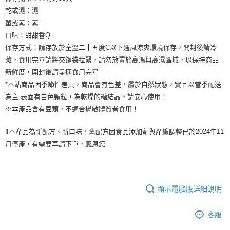
乾或濕：濕
葷或素：素
口味：甜甜香Q
保存方式：請存放於室溫二十五度C以下通風涼爽環境保存，開封後請冷
藏，食用完畢請將夾鏈袋拉緊，請勿放置於高溫與高濕區域，以保持商品
新鮮度，開封後請盡速食用完畢
*本站商品因季節性差異，商品會有色差，屬於自然狀態，實品以當季配送
為主,表面有白色顆粒，為乾燥的糖結晶，請安心使用！
※本產品含有豆類，不適合過敏體質者食用！
‼️本產品為新配方、新口味，舊配方因食品添加劑與產線調整已於2024年11
月停產，有需要再請下單，感恩您
顯示電腦版詳細說明
客服