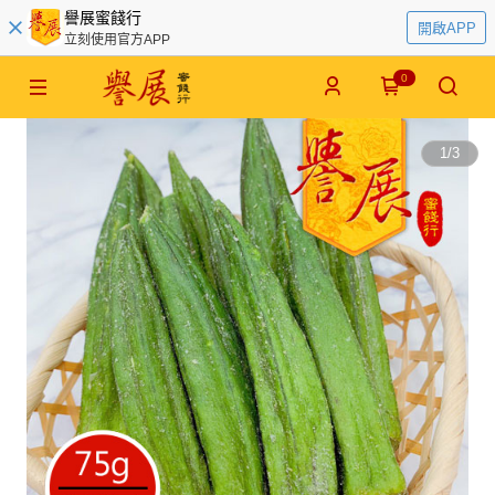
譽展蜜餞行
開啟APP
立刻使用官方APP
0
1
/
3