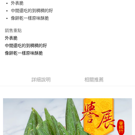
Apple Pay
外表脆
中間還吃的到稠稠的籽
街口支付
像餅乾一樣原味酥脆
悠遊付
銷售重點
Google Pay
外表脆
中間還吃的到稠稠的籽
全盈+PAY
像餅乾一樣原味酥脆
ATM付款
運送方式
詳細說明
相關推薦
全家取貨付款
每筆NT$60，滿NT$799(含以上)免運費
付款後全家取貨
每筆NT$60，滿NT$799(含以上)免運費
7-11取貨付款
每筆NT$60，滿NT$799(含以上)免運費