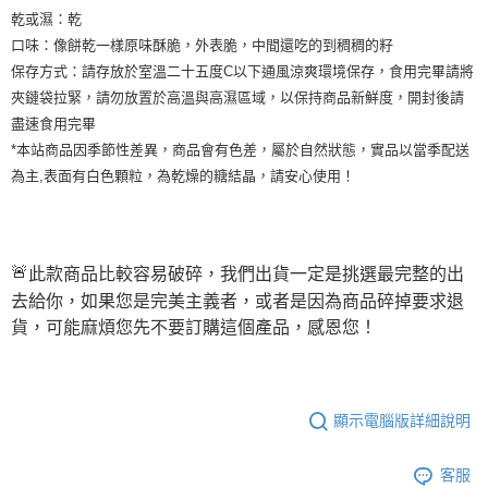
乾或濕：乾
口味：像餅乾一樣原味酥脆，外表脆，中間還吃的到稠稠的籽
保存方式：請存放於室溫二十五度C以下通風涼爽環境保存，食用完畢請將
夾鏈袋拉緊，請勿放置於高溫與高濕區域，以保持商品新鮮度，開封後請
盡速食用完畢
*本站商品因季節性差異，商品會有色差，屬於自然狀態，實品以當季配送
為主,表面有白色顆粒，為乾燥的糖結晶，請安心使用！
此款商品比較容易破碎，我們出貨一定是挑選最完整的出
🚨
去給你，如果您是完美主義者，或者是因為商品碎掉要求退
貨，可能麻煩您先不要訂購這個產品，感恩您！
顯示電腦版詳細說明
客服