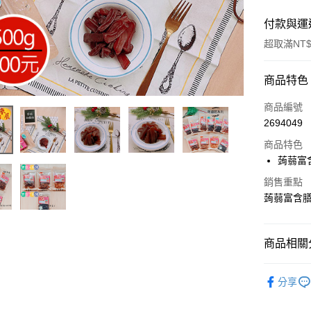
付款與運
超取滿NT$
付款方式
商品特色
信用卡一
商品編號
2694049
超商取貨
商品特色
LINE Pay
蒟蒻富
Apple Pay
銷售重點
蒟蒻富含
街口支付
悠遊付
商品相關分
Google Pa
家庭號最
分享
全盈+PAY
ATM付款