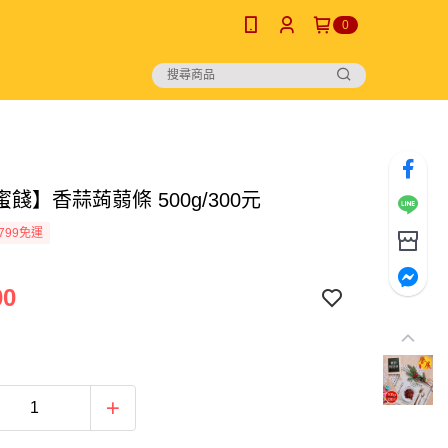
0
餞】香蒜蒟蒻條 500g/300元
799免運
00