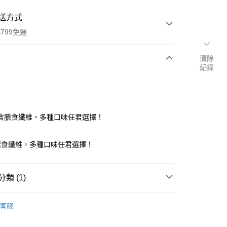
送方式
799免運
清除
紀錄
次付款
付款
含膳食纖維，多種口味任君選擇！
膳食纖維，多種口味任君選擇！
類 (1)
y
划算
蒟蒻乾
客服