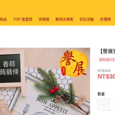
商品
TOP 風雲榜
青梅精
鮮烘水果乾
折扣活動
折價券
【譽展蜜
超取滿NT$
NT$330
NT$3
數量