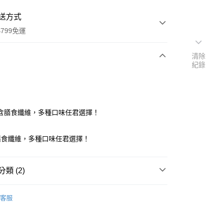
送方式
799免運
清除
紀錄
次付款
付款
含膳食纖維，多種口味任君選擇！
膳食纖維，多種口味任君選擇！
類 (2)
y
客服
賣專區