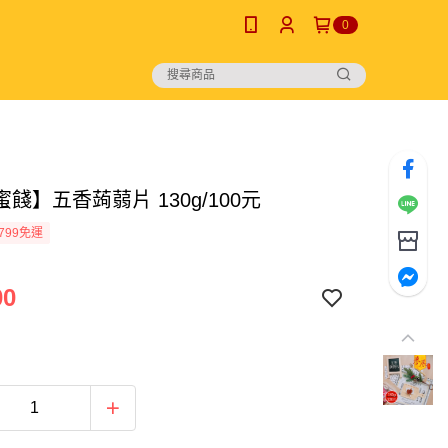
0
餞】五香蒟蒻片 130g/100元
799免運
00