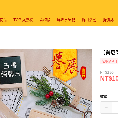
商品
TOP 風雲榜
青梅精
鮮烘水果乾
折扣活動
折價券
【譽展蜜
超取滿NT$
NT$130
NT$1
數量