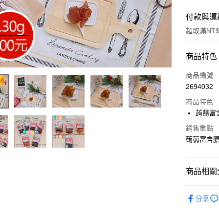
付款與運
超取滿NT$
付款方式
商品特色
信用卡一
商品編號
2694032
超商取貨
商品特色
LINE Pay
蒟蒻富
Apple Pay
銷售重點
蒟蒻富含
街口支付
悠遊付
商品相關分
Google Pa
蒟蒻干
分享
全盈+PAY
★素食熱
ATM付款