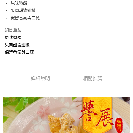
Apple Pay
原味微酸
果肉甜濃細緻
街口支付
保留香氣與口感
悠遊付
銷售重點
Google Pay
原味微酸
果肉甜濃細緻
全盈+PAY
保留香氣與口感
ATM付款
運送方式
詳細說明
相關推薦
全家取貨付款
每筆NT$60，滿NT$799(含以上)免運費
付款後全家取貨
每筆NT$60，滿NT$799(含以上)免運費
7-11取貨付款
每筆NT$60，滿NT$799(含以上)免運費