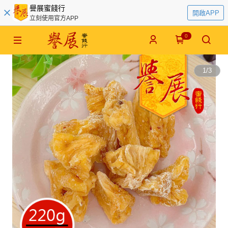
譽展蜜餞行
開啟APP
立刻使用官方APP
0
1
/
3