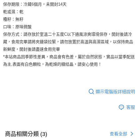
保存期限：冷藏6個月，未開封14天
乾或濕：乾
種籽：無籽
口味：原味微酸
保存方式：請存放於室溫二十五度C以下通風涼爽環境保存，開封後請冷
藏，食用完畢請將夾鏈袋拉緊，請勿放置於高溫與高濕區域，以保持商品
新鮮度，開封後請盡速食用完畢
*本站商品因季節性差異，商品會有色差，屬於自然狀態，實品以當季配送
為主,表面有白色顆粒，為乾燥的糖結晶，請安心使用！
顯示電腦版詳細說明
客服
商品相關分類 (3)
查看全部