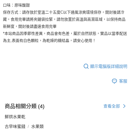
口味：原味酸甜
保存方式：請存放於室溫二十五度C以下通風涼爽環境保存，開封後請冷
藏，食用完畢請將夾鏈袋拉緊，請勿放置於高溫與高濕區域，以保持商品
新鮮度，開封後請盡速食用完畢
*本站商品因季節性差異，商品會有色差，屬於自然狀態，實品以當季配送
為主,表面有白色顆粒，為乾燥的糖結晶，請安心使用！
顯示電腦版詳細說明
客服
商品相關分類 (4)
查看全部
鮮烘水果乾
古早味蜜餞
水果類