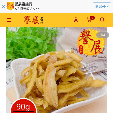
譽展蜜餞行
開啟APP
立刻使用官方APP
0
1
/
4