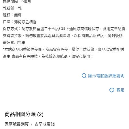
保存期限：6個月
乾或濕：乾
種籽：無籽
口味：薄荷涼金桔香
保存方式：請存放於室溫二十五度C以下通風涼爽環境保存，食用完畢請將
夾鏈袋拉緊，請勿放置於高溫與高濕區域，以保持商品新鮮度，開封後請
盡速食用完畢
*本站商品因季節性差異，商品會有色差，屬於自然狀態，實品以當季配送
為主,表面有白色顆粒，為乾燥的糖結晶，請安心使用！
顯示電腦版詳細說明
客服
商品相關分類 (2)
家庭號最划算
古早味蜜餞