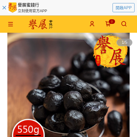
譽展蜜餞行
開啟APP
立刻使用官方APP
0
1
/
5