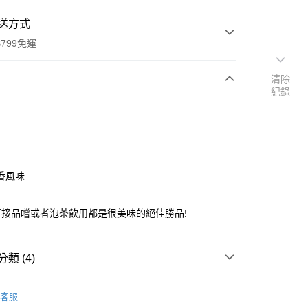
送方式
799免運
清除
紀錄
次付款
付款
香風味
直接品嚐或者泡茶飲用都是很美味的絕佳勝品!
y
類 (4)
餞
桔棗類
客服