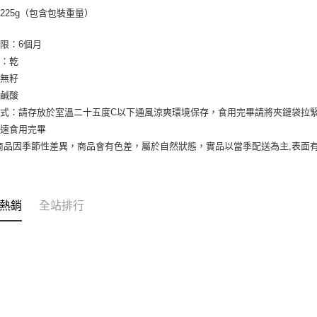
225g（包含包裝重量）
限：6個月
濕：乾
：無籽
：鹹酸
式：請存放於室溫二十五度C以下通風涼爽環境保存，食用完畢請將夾鏈袋拉
盡速食用完畢
商品因季節性差異，商品會有色差，屬於自然狀態，實品以當季配送為主,表面
熱銷
全站排行