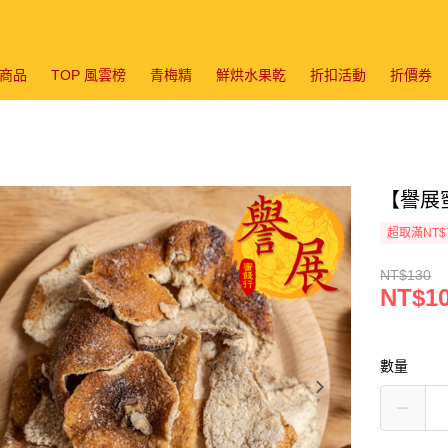
商品
TOP 風雲榜
青梅精
鮮烘水果乾
折扣活動
折價券
【譽展蜜
超取滿NT$
NT$130
NT$1
數量