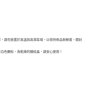
緊，請勿放置於高溫與高濕區域，以保持商品新鮮度，開封
有白色顆粒，為乾燥的糖結晶，請安心使用！