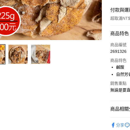
付款與運
超取滿NT$
付款方式
商品特色
信用卡一
商品編號
2691326
超商取貨
商品特色
LINE Pay
鹹酸
自然芳
Apple Pay
銷售重點
街口支付
無論是要
悠遊付
Google Pa
商品相關分
全盈+PAY
古早味蜜
分享
ATM付款
沖泡類