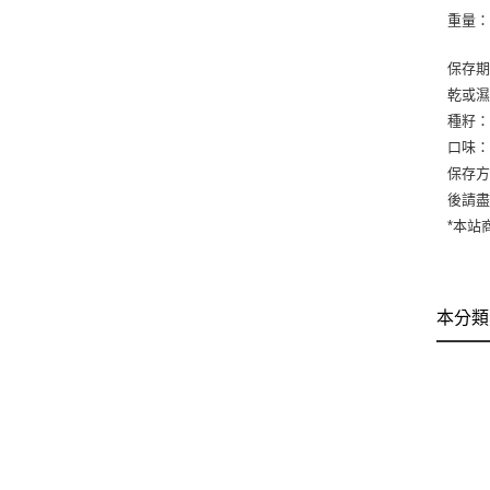
重量：
保存期
乾或
種籽
口味
保存方
後請
*本站
本分類