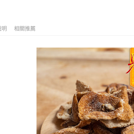
★就愛"酸
運送方式
★潤喉必
說明
相關推薦
全家取貨
每筆NT$6
付款後全
每筆NT$6
7-11取貨
每筆NT$6
付款後7-1
每筆NT$6
宅配到家
每筆NT$1
澎湖金門