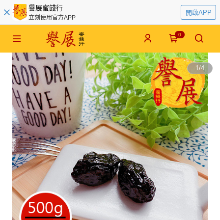
譽展蜜餞行
開啟APP
立刻使用官方APP
0
1
/
4