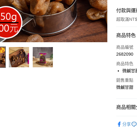
付款與運
超取滿NT$
付款方式
商品特色
信用卡一
商品編號
2682090
超商取貨
商品特色
LINE Pay
微鹹甘
Apple Pay
銷售重點
微鹹甘甜
街口支付
悠遊付
商品相關分
Google Pa
家庭號最
分享
全盈+PAY
家庭號最
ATM付款