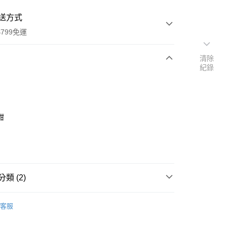
送方式
799免運
清除
紀錄
次付款
付款
甜
類 (2)
y
划算
古早味蜜餞
客服
划算
沖泡類