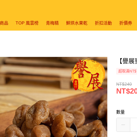
商品
TOP 風雲榜
青梅精
鮮烘水果乾
折扣活動
折價券
【譽展蜜
超取滿NT$
NT$240
NT$2
數量