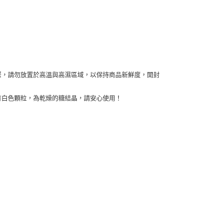
緊，請勿放置於高溫與高濕區域，以保持商品新鮮度，開封
有白色顆粒，為乾燥的糖結晶，請安心使用！