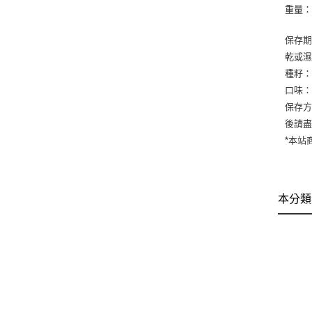
重量：
保存期
乾或
種籽
口味
保存方
後請
*本站
本分類