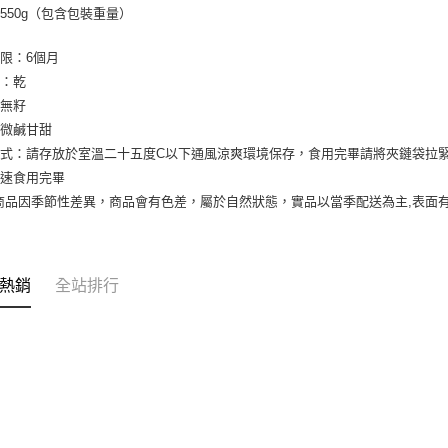
550g（包含包裝重量）
限：6個月
濕：乾
：無籽
：微鹹甘甜
式：請存放於室溫二十五度C以下通風涼爽環境保存，食用完畢請將夾鏈袋拉
盡速食用完畢
商品因季節性差異，商品會有色差，屬於自然狀態，實品以當季配送為主,表面
熱銷
全站排行