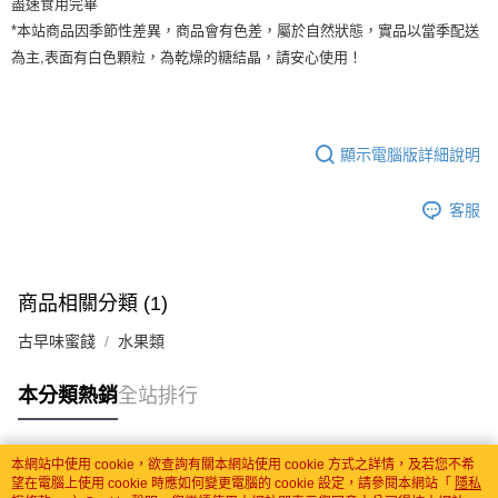
盡速食用完畢
*本站商品因季節性差異，商品會有色差，屬於自然狀態，實品以當季配送
為主,表面有白色顆粒，為乾燥的糖結晶，請安心使用！
顯示電腦版詳細說明
客服
商品相關分類 (1)
古早味蜜餞
水果類
本分類熱銷
全站排行
本網站中使用 cookie，欲查詢有關本網站使用 cookie 方式之詳情，及若您不希
熱門標籤
望在電腦上使用 cookie 時應如何變更電腦的 cookie 設定，請參閱本網站「
隱私