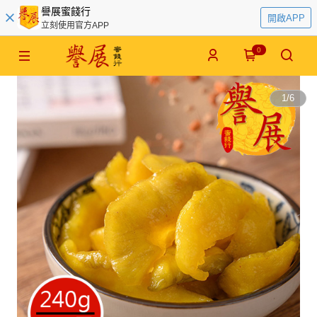
譽展蜜餞行
開啟APP
立刻使用官方APP
0
1
/
6