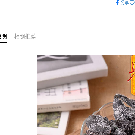
分享
古早味蜜
古早味蜜
運送方式
★柑仔店
全家取貨
說明
相關推薦
每筆NT$6
付款後全
每筆NT$6
7-11取貨
每筆NT$6
付款後7-1
每筆NT$6
宅配到家
每筆NT$1
澎湖金門