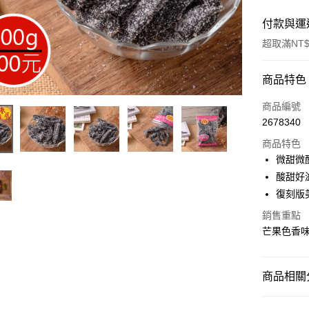
付款與運
超取滿NT$
付款方式
商品特色
信用卡一
商品編號
2678340
超商取貨
商品特色
LINE Pay
微甜微
酸甜好
Apple Pay
復刻版
街口支付
銷售重點
芒果色香
悠遊付
Google Pa
商品相關分
全盈+PAY
古早味蜜
ATM付款