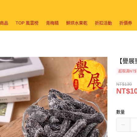
商品
TOP 風雲榜
青梅精
鮮烘水果乾
折扣活動
折價券
【譽展蜜
超取滿NT$
NT$130
NT$1
數量